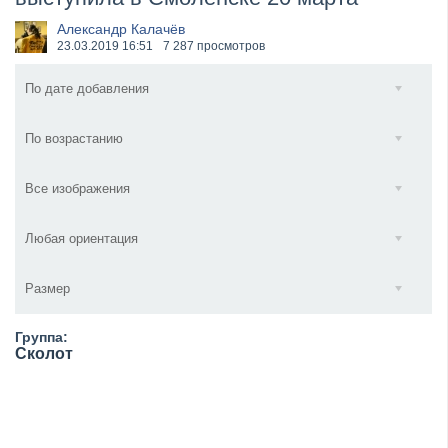
​Anthrax выпустили новый сингл и клип «Everybod...
Александр Калачёв
23.03.2019
16:51
7 287 просмотров
По дате добавления
По возрастанию
Все изображения
Любая ориентация
Размер
Группа:
Сколот