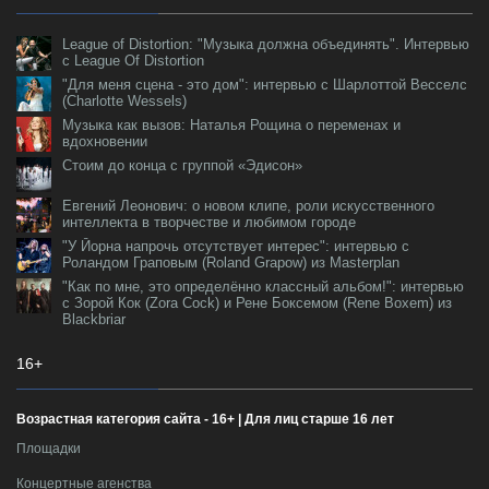
League of Distortion: "Музыка должна объединять". Интервью
с League Of Distortion
"Для меня сцена - это дом": интервью с Шарлоттой Весселс
(Charlotte Wessels)
Музыка как вызов: Наталья Рощина о переменах и
вдохновении
Стоим до конца с группой «Эдисон»
Евгений Леонович: о новом клипе, роли искусственного
интеллекта в творчестве и любимом городе
"У Йорна напрочь отсутствует интерес": интервью с
Роландом Граповым (Roland Grapow) из Masterplan
"Как по мне, это определённо классный альбом!": интервью
с Зорой Кок (Zora Cock) и Рене Боксемом (Rene Boxem) из
Blackbriar
16+
Возрастная категория сайта - 16+ | Для лиц старше 16 лет
Площадки
Концертные агенства