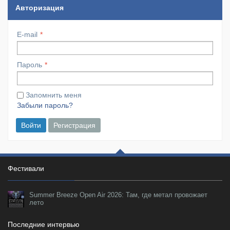
Авторизация
E-mail
Пароль
Запомнить меня
Забыли пароль?
Войти
Регистрация
Фестивали
Summer Breeze Open Air 2026: Там, где метал провожает
лето
Последние интервью