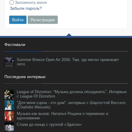
Запомнить меня
Забыли пароль?
Войти
Регистрация
Фестивали
Summer Breeze Open Air 2026: Там, где метал провожает
лето
Последние интервью
League of Distortion: "Музыка должна объединять". Интервью
с League Of Distortion
"Для меня сцена - это дом": интервью с Шарлоттой Весселс
(Charlotte Wessels)
Музыка как вызов: Наталья Рощина о переменах и
вдохновении
Стоим до конца с группой «Эдисон»