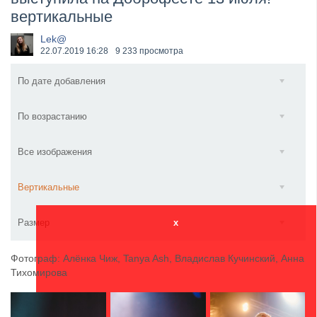
вертикальные
​Anthrax выпустили новый сингл и клип «Everybod...
Lek@
22.07.2019
16:28
9 233 просмотра
По дате добавления
По возрастанию
Все изображения
Вертикальные
Размер
x
Фотограф: Алёнка Чиж, Tanya Ash, Владислав Кучинский, Анна
Тихомирова