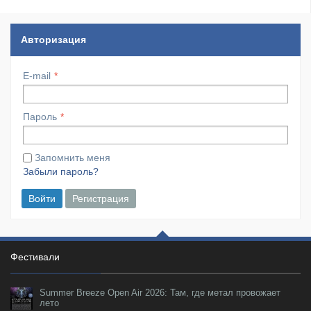
Авторизация
E-mail
Пароль
Запомнить меня
Забыли пароль?
Войти
Регистрация
Фестивали
Summer Breeze Open Air 2026: Там, где метал провожает
лето