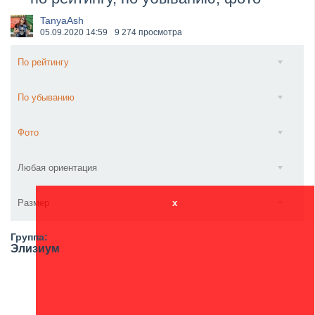
​Wacken Open Air 2027 объявил новую волну участ...
TanyaAsh
05.09.2020
14:59
9 274 просмотра
По рейтингу
По убыванию
Фото
Любая ориентация
Размер
x
Группа:
Элизиум