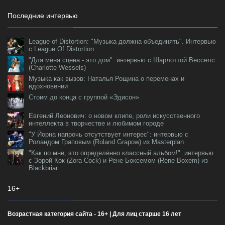
Последние интервью
League of Distortion: "Музыка должна объединять". Интервью
с League Of Distortion
"Для меня сцена - это дом": интервью с Шарлоттой Весселс
(Charlotte Wessels)
Музыка как вызов: Наталья Рощина о переменах и
вдохновении
Стоим до конца с группой «Эдисон»
Евгений Леонович: о новом клипе, роли искусственного
интеллекта в творчестве и любимом городе
"У Йорна напрочь отсутствует интерес": интервью с
Роландом Граповым (Roland Grapow) из Masterplan
"Как по мне, это определённо классный альбом!": интервью
с Зорой Кок (Zora Cock) и Рене Боксемом (Rene Boxem) из
Blackbriar
16+
Возрастная категория сайта - 16+ | Для лиц старше 16 лет