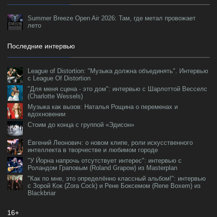
Summer Breeze Open Air 2026: Там, где метал провожает
лето
Последние интервью
League of Distortion: "Музыка должна объединять". Интервью
с League Of Distortion
"Для меня сцена - это дом": интервью с Шарлоттой Весселс
(Charlotte Wessels)
Музыка как вызов: Наталья Рощина о переменах и
вдохновении
Стоим до конца с группой «Эдисон»
Евгений Леонович: о новом клипе, роли искусственного
интеллекта в творчестве и любимом городе
"У Йорна напрочь отсутствует интерес": интервью с
Роландом Граповым (Roland Grapow) из Masterplan
"Как по мне, это определённо классный альбом!": интервью
с Зорой Кок (Zora Cock) и Рене Боксемом (Rene Boxem) из
Blackbriar
16+