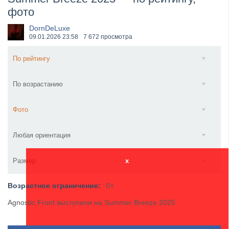
фото
​Anthrax выпустили новый сингл и клип «Everybod...
DornDeLuxe
09.01.2026
23:58
7 672 просмотра
По рейтингу
По возрастанию
Фото
Любая ориентация
Размер
x
Возрастное ограничение:
0+
Agnostic Front выступили на Summer Breeze 2025