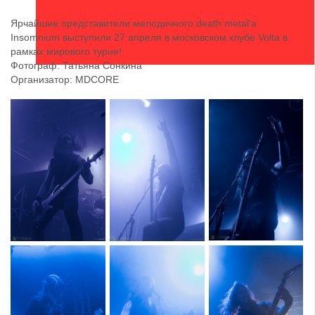
Ярчайшие представители мелодичного death metal'a
Insomnium выступили 27 апреля в московском клубе Volta в
рамках мирового турне!
Фотограф: Татьяна Сонкина
Организатор: MDCORE