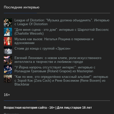
Последние интервью
League of Distortion: "Музыка должна объединять". Интервью
с League Of Distortion
"Для меня сцена - это дом": интервью с Шарлоттой Весселс
(Charlotte Wessels)
Музыка как вызов: Наталья Рощина о переменах и
вдохновении
Стоим до конца с группой «Эдисон»
Евгений Леонович: о новом клипе, роли искусственного
интеллекта в творчестве и любимом городе
"У Йорна напрочь отсутствует интерес": интервью с
Роландом Граповым (Roland Grapow) из Masterplan
"Как по мне, это определённо классный альбом!": интервью
с Зорой Кок (Zora Cock) и Рене Боксемом (Rene Boxem) из
Blackbriar
16+
Возрастная категория сайта - 16+ | Для лиц старше 16 лет