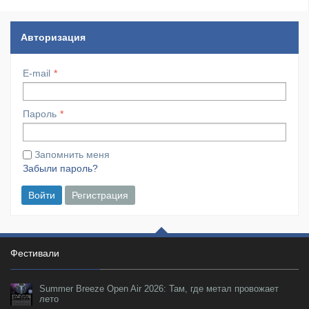
Авторизация
E-mail
Пароль
Запомнить меня
Забыли пароль?
Войти
Регистрация
Фестивали
Summer Breeze Open Air 2026: Там, где метал провожает
лето