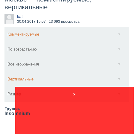
вертикальные
​Wacken Open Air 2027 объявил новую волну участ...
kat
30.04.2017
15:07
13 093 просмотра
Комментируемые
По возрастанию
Все изображения
Вертикальные
Размер
x
Группа:
Insomnium