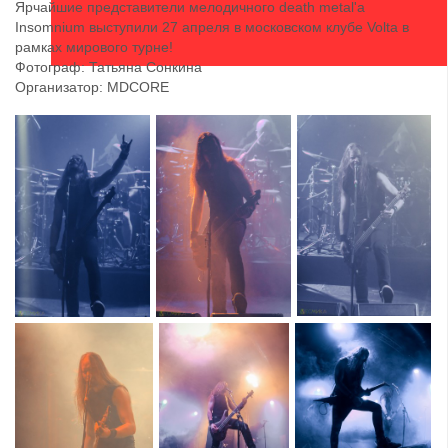
Ярчайшие представители мелодичного death metal'a
Insomnium выступили 27 апреля в московском клубе Volta в
рамках мирового турне!
Фотограф: Татьяна Сонкина
Организатор: MDCORE