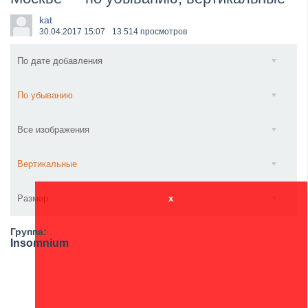
​Anthrax выпустили новый сингл и клип «Everybod...
kat
30.04.2017
15:07
13 514 просмотров
По дате добавления
По убыванию
Все изображения
Вертикальные
Размер
x
Группа:
Insomnium