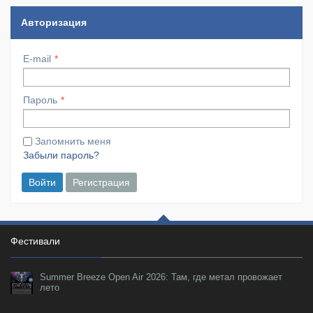
Авторизация
E-mail
Пароль
Запомнить меня
Забыли пароль?
Войти
Регистрация
Фестивали
Summer Breeze Open Air 2026: Там, где метал провожает
лето