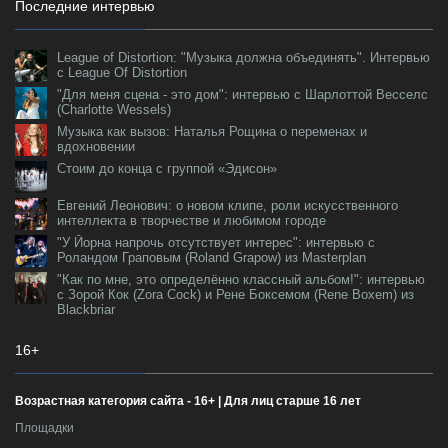
Последние интервью
League of Distortion: "Музыка должна объединять". Интервью
с League Of Distortion
"Для меня сцена - это дом": интервью с Шарлоттой Весселс
(Charlotte Wessels)
Музыка как вызов: Наталья Рощина о переменах и
вдохновении
Стоим до конца с группой «Эдисон»
Евгений Леонович: о новом клипе, роли искусственного
интеллекта в творчестве и любимом городе
"У Йорна напрочь отсутствует интерес": интервью с
Роландом Граповым (Roland Grapow) из Masterplan
"Как по мне, это определённо классный альбом!": интервью
с Зорой Кок (Zora Cock) и Рене Боксемом (Rene Boxem) из
Blackbriar
16+
Возрастная категория сайта - 16+ | Для лиц старше 16 лет
Площадки