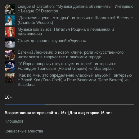
League of Distortion: "Музыка должна объединять". Интервью
с League Of Distortion
"Для меня сцена - это дом": интервью с Шарлоттой Весселс
(Charlotte Wessels)
Музыка как вызов: Наталья Рощина о переменах и
вдохновении
Стоим до конца с группой «Эдисон»
Евгений Леонович: о новом клипе, роли искусственного
интеллекта в творчестве и любимом городе
"У Йорна напрочь отсутствует интерес": интервью с
Роландом Граповым (Roland Grapow) из Masterplan
"Как по мне, это определённо классный альбом!": интервью
с Зорой Кок (Zora Cock) и Рене Боксемом (Rene Boxem) из
Blackbriar
16+
Возрастная категория сайта - 16+ | Для лиц старше 16 лет
Площадки
Концертные агенства