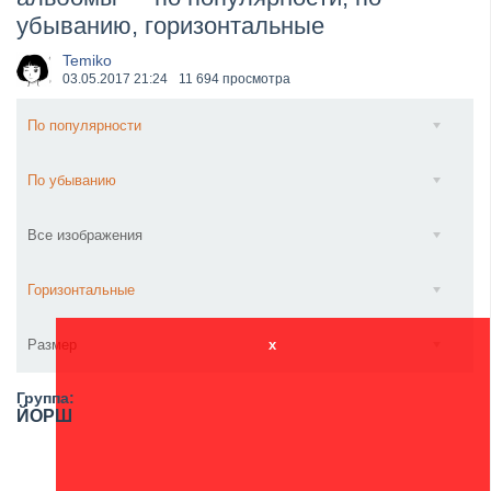
убыванию, горизонтальные
​Wacken Open Air 2027 объявил новую волну участ...
Temiko
03.05.2017
21:24
11 694 просмотра
По популярности
По убыванию
Все изображения
Горизонтальные
Размер
x
Группа:
ЙОРШ