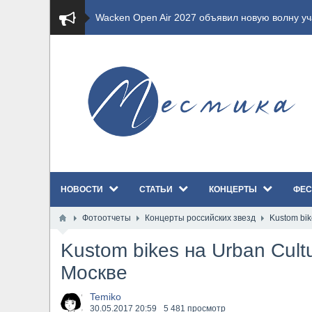
​Wacken Open Air 2027 объявил новую волну уча
​Imminence анонсировали новый альбом Axis Mu
​Wacken Open Air 2026 полностью распродан
GHOST возвращаются на большие экраны с но
​Summer Breeze Open Air 2026 полностью перех
НОВОСТИ
СТАТЬИ
КОНЦЕРТЫ
ФЕС
​Wacken Open Air 2026: открыт новый портал Ca
Фотоотчеты
Концерты российских звезд
Kustom bik
ANTHRAX представили новый сингл и видеокли
Kustom bikes на Urban Cultu
Всероссийский рок-фестиваль HAMMER FEST в
Москве
XANDRIA представили новый сингл под названи
Temiko
30.05.2017
20:59
5 481 просмотр