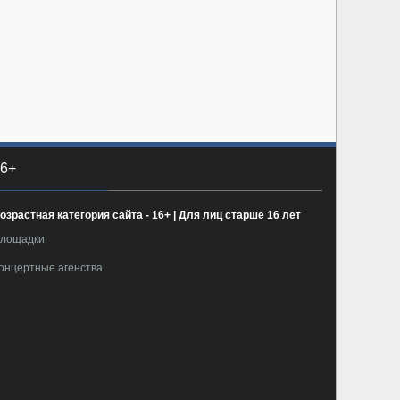
6+
озрастная категория сайта - 16+ | Для лиц старше 16 лет
лощадки
онцертные агенства