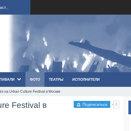
ст...
ndi...
вым ко...
оди...
ТИВАЛИ
ФОТО
ТЕАТРЫ
ИСПОЛНИТЕЛИ
sh...
es на Urban Culture Festival в Москве
п «Th...
re Festival в
Подписаться
0
первые...
ем «...