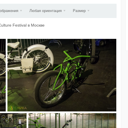
d...
зображения
Любая ориентация
Размер
lture Festival в Москве