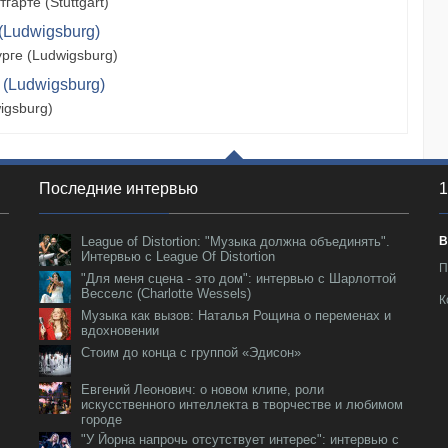
арте (Stuttgart)
(Ludwigsburg)
рге (Ludwigsburg)
 (Ludwigsburg)
igsburg)
Последние интервью
1
League of Distortion: "Музыка должна объединять".
В
Интервью с League Of Distortion
П
"Для меня сцена - это дом": интервью с Шарлоттой
Весселс (Charlotte Wessels)
К
Музыка как вызов: Наталья Рощина о переменах и
вдохновении
Стоим до конца с группой «Эдисон»
Евгений Леонович: о новом клипе, роли
искусственного интеллекта в творчестве и любимом
городе
"У Йорна напрочь отсутствует интерес": интервью с