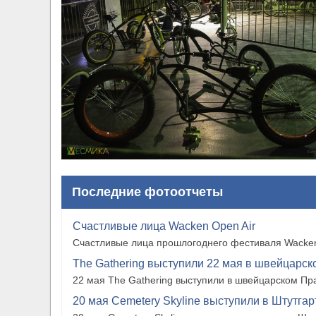
Последние фотоотчеты
Счастливые лица Wacken Open Air
Счастливые лица прошлогоднего фестиваля Wacken
The Gathering выступили 22 мая в швейцарско
22 мая The Gathering выступили в швейцарском Прат
20 мая Cemetery Skyline выступили в Штутгарте