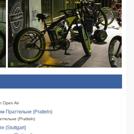
 Open Air
м Праттельне (Pratteln)
тельне (Pratteln)
 (Stuttgart)