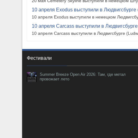
20 мая Cemetery Skyline выступили в немецком Штутг
10 апреля Exodus выступили в Людвигсбурге 
10 апреля Exodus выступили в немецком Людвигсбу
10 апреля Carcass выступили в Людвигсбурге
10 апреля Carcass выступили в Людвигсбурге (Ludw
Фестивали
Summer Breeze Open Air 2026: Там, где метал
провожает лето