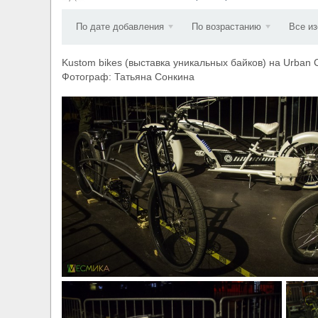
​Anthrax выпустили новый сингл и клип «Everybo
По дате добавления
По возрастанию
Все и
Kustom bikes (выставка уникальных байков) на Urban Cu
Фотограф: Татьяна Сонкина