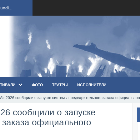
ndi...
вым ко...
оди...
sh...
ТИВАЛИ
ФОТО
ТЕАТРЫ
ИСПОЛНИТЕЛИ
п «Th...
Air 2026 сообщили о запуске системы предварительного заказа официальног
первые...
026 сообщили о запуске
ем «...
 заказа официального
ннад...