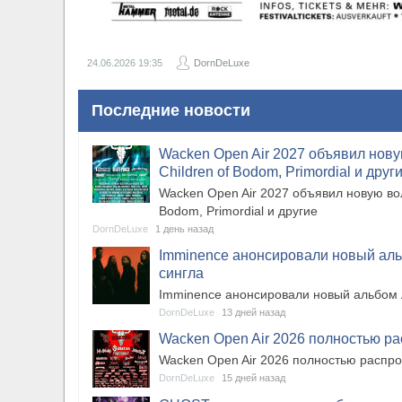
24.06.2026
19:35
DornDeLuxe
Последние новости
​Wacken Open Air 2027 объявил нову
Children of Bodom, Primordial и друг
​Wacken Open Air 2027 объявил новую вол
Bodom, Primordial и другие
DornDeLuxe
1 день назад
​Imminence анонсировали новый аль
сингла
​Imminence анонсировали новый альбом A
DornDeLuxe
13 дней назад
​Wacken Open Air 2026 полностью р
​Wacken Open Air 2026 полностью распр
DornDeLuxe
15 дней назад