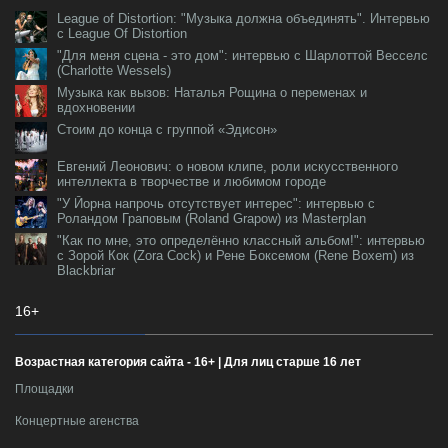
League of Distortion: "Музыка должна объединять". Интервью
с League Of Distortion
"Для меня сцена - это дом": интервью с Шарлоттой Весселс
(Charlotte Wessels)
Музыка как вызов: Наталья Рощина о переменах и
вдохновении
Стоим до конца с группой «Эдисон»
Евгений Леонович: о новом клипе, роли искусственного
интеллекта в творчестве и любимом городе
"У Йорна напрочь отсутствует интерес": интервью с
Роландом Граповым (Roland Grapow) из Masterplan
"Как по мне, это определённо классный альбом!": интервью
с Зорой Кок (Zora Cock) и Рене Боксемом (Rene Boxem) из
Blackbriar
16+
Возрастная категория сайта - 16+ | Для лиц старше 16 лет
Площадки
Концертные агенства