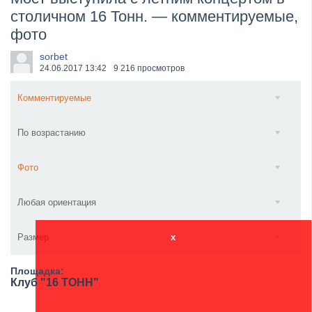
столичном 16 Тонн. — комментируемые,
​Wacken Open Air 2027 объявил новую волну участ...
фото
sorbet
24.06.2017
13:42
9 216 просмотров
Комментируемые
По возрастанию
Фото
Любая ориентация
Размер
x
Площадка:
Клуб "16 ТОНН"