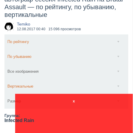
Assault — по рейтингу, по убыванию,
​Wacken Open Air 2027 объявил новую волну участ...
вертикальные
Temiko
12.08.2017
00:40
15 096 просмотров
По рейтингу
По убыванию
Все изображения
Вертикальные
Размер
x
Группа:
Infected Rain