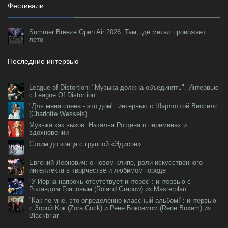
Фестивали
Summer Breeze Open Air 2026: Там, где метал провожает
лето
Последние интервью
League of Distortion: "Музыка должна объединять". Интервью
с League Of Distortion
"Для меня сцена - это дом": интервью с Шарлоттой Весселс
(Charlotte Wessels)
Музыка как вызов: Наталья Рощина о переменах и
вдохновении
Стоим до конца с группой «Эдисон»
Евгений Леонович: о новом клипе, роли искусственного
интеллекта в творчестве и любимом городе
"У Йорна напрочь отсутствует интерес": интервью с
Роландом Граповым (Roland Grapow) из Masterplan
"Как по мне, это определённо классный альбом!": интервью
с Зорой Кок (Zora Cock) и Рене Боксемом (Rene Boxem) из
Blackbriar