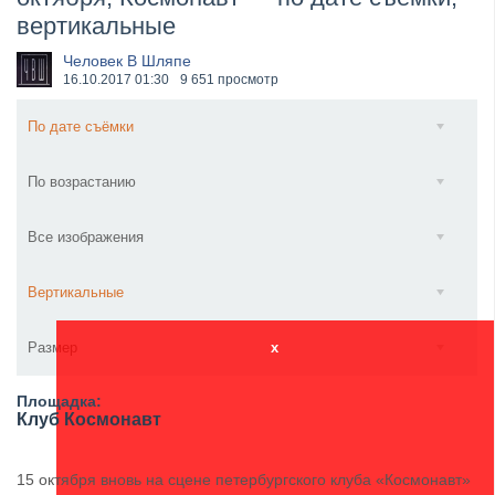
вертикальные
​Anthrax выпустили новый сингл и клип «Everybod...
Человек В Шляпе
16.10.2017
01:30
9 651 просмотр
По дате съёмки
По возрастанию
Все изображения
Вертикальные
Размер
x
Площадка:
Клуб Космонавт
15 октября вновь на сцене петербургского клуба «Космонавт»