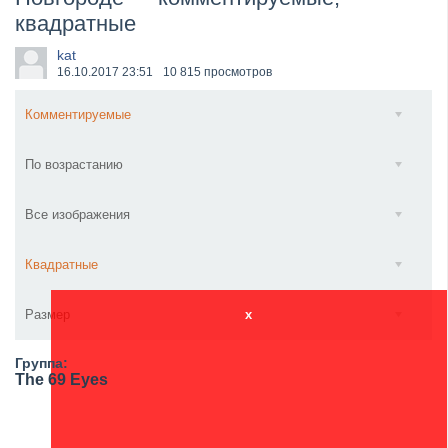
квадратные
​Anthrax выпустили новый сингл и клип «Everybod...
kat
16.10.2017
23:51
10 815 просмотров
Комментируемые
По возрастанию
Все изображения
Квадратные
Размер
x
Группа:
The 69 Eyes