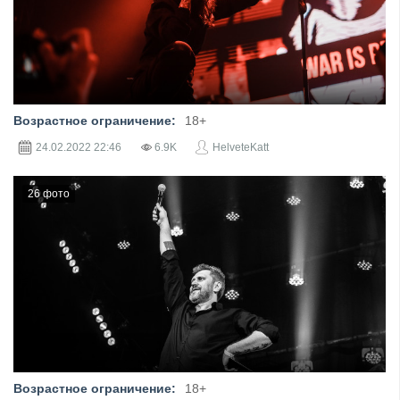
Организаторы фестиваля: АО «Лужники» и Москомспорт, при
участии АНО «Ласточка», концертного агентства TCI и группы
компаний SAV Entertainment и «Русский Шоу-Центр»
Фотограф: Ирина Ларькина
Возрастное ограничение:
18+
24.02.2022
22:46
6.9K
HelveteKatt
26 фото
Фотограф: Ирина Ларькина
Возрастное ограничение:
18+