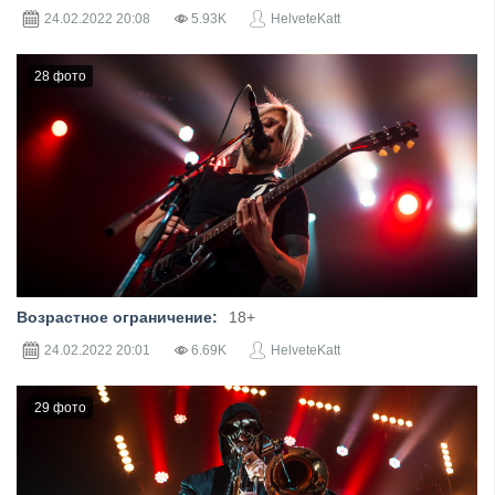
24.02.2022
20:08
5.93K
HelveteKatt
28 фото
Фотограф: Ирина Ларькина
Возрастное ограничение:
18+
24.02.2022
20:01
6.69K
HelveteKatt
29 фото