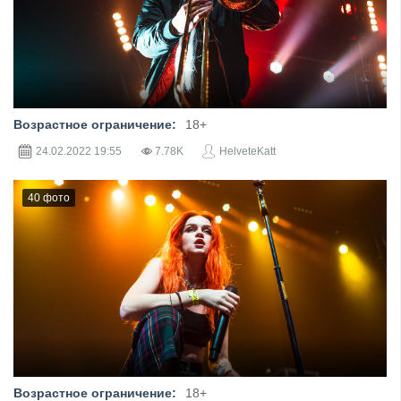
Фотограф: Ирина Ларькина
Возрастное ограничение:
18+
24.02.2022
19:55
7.78K
HelveteKatt
40 фото
Фотограф: Ирина Ларькина
Возрастное ограничение:
18+