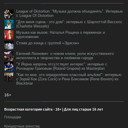
League of Distortion: "Музыка должна объединять". Интервью
с League Of Distortion
"Для меня сцена - это дом": интервью с Шарлоттой Весселс
(Charlotte Wessels)
Музыка как вызов: Наталья Рощина о переменах и
вдохновении
Стоим до конца с группой «Эдисон»
Евгений Леонович: о новом клипе, роли искусственного
интеллекта в творчестве и любимом городе
"У Йорна напрочь отсутствует интерес": интервью с
Роландом Граповым (Roland Grapow) из Masterplan
"Как по мне, это определённо классный альбом!": интервью
с Зорой Кок (Zora Cock) и Рене Боксемом (Rene Boxem) из
Blackbriar
16+
Возрастная категория сайта - 16+ | Для лиц старше 16 лет
Площадки
Концертные агенства