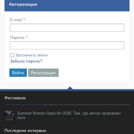
Авторизация
E-mail
Пароль
Запомнить меня
Забыли пароль?
Войти
Регистрация
Фестивали
Summer Breeze Open Air 2026: Там, где метал провожает
лето
Последние интервью