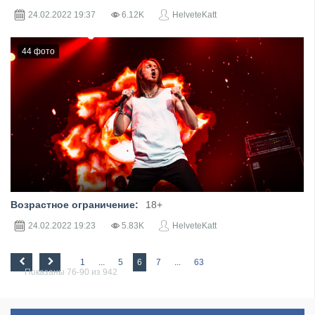
24.02.2022
19:37
6.12K
HelveteKatt
44 фото
Фотограф: Ирина Ларькина
Возрастное ограничение:
18+
24.02.2022
19:23
5.83K
HelveteKatt
1
...
5
6
7
...
63
Показаны 76-90 из 942