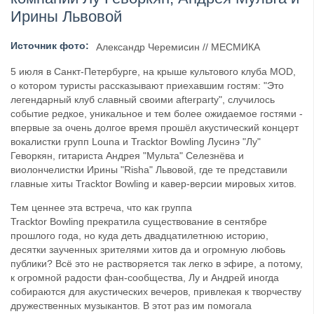
Ирины Львовой
​Anthrax выпустили новый сингл и клип «Everybod...
Источник фото:
Александр Черемисин // МЕСМИКА
5 июля в Санкт-Петербурге, на крыше культового клуба
MOD,
о котором туристы рассказывают приехавшим гостям: "Это
легендарный клуб славный своими afterparty", случилось
событие редкое, уникальное и тем более ожидаемое гостями -
впервые за очень долгое время прошёл акустический концерт
вокалистки групп Louna и Tracktor Bowling Лусинэ "Лу"
Геворкян, гитариста Андрея "Мульта" Селезнёва и
виолончелистки Ирины "Risha" Львовой, где те представили
главные хиты Tracktor Bowling и кавер-версии мировых хитов.
Тем ценнее эта встреча, что как группа
Tracktor Bowling прекратила существование в сентябре
прошлого года, но куда деть двадцатилетнюю историю,
десятки заученных зрителями хитов да и огромную любовь
публики? Всё это не растворяется так легко в эфире, а потому,
к огромной радости фан-сообщества, Лу и Андрей иногда
собираются для акустических вечеров, привлекая к творчеству
дружественных музыкантов. В этот раз им помогала