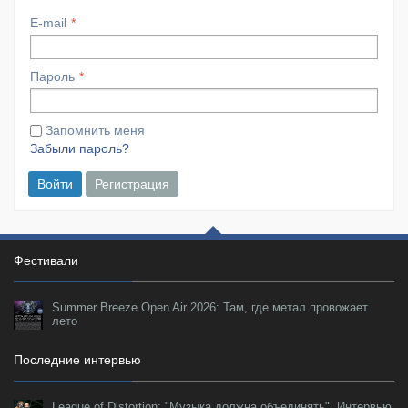
E-mail
Пароль
Запомнить меня
Забыли пароль?
Войти
Регистрация
Фестивали
Summer Breeze Open Air 2026: Там, где метал провожает
лето
Последние интервью
League of Distortion: "Музыка должна объединять". Интервью