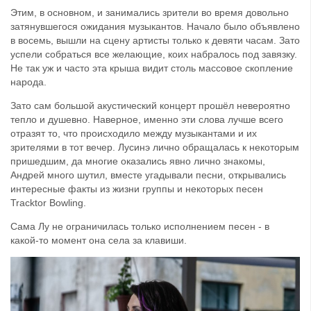
Этим, в основном, и занимались зрители во время довольно
затянувшегося ожидания музыкантов. Начало было объявлено
в восемь, вышли на сцену артисты только к девяти часам. Зато
успели собраться все желающие, коих набралось под завязку.
Не так уж и часто эта крыша видит столь массовое скопление
народа.
Зато сам большой акустический концерт прошёл невероятно
тепло и душевно. Наверное, именно эти слова лучше всего
отразят то, что происходило между музыкантами и их
зрителями в тот вечер. Лусинэ лично обращалась к некоторым
пришедшим, да многие оказались явно лично знакомы,
Андрей много шутил, вместе угадывали песни, открывались
интересные факты из жизни группы и некоторых песен
Tracktor Bowling.
Сама Лу не ограничилась только исполнением песен - в
какой-то момент она села за клавиши.