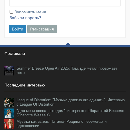
Запомнить меня
Забыли пароль?
Войти
Регистрация
Фестивали
Summer Breeze Open Air 2026: Там, где метал провожает
лето
Последние интервью
League of Distortion: "Музыка должна объединять". Интервью
с League Of Distortion
"Для меня сцена - это дом": интервью с Шарлоттой Весселс
(Charlotte Wessels)
Музыка как вызов: Наталья Рощина о переменах и
вдохновении