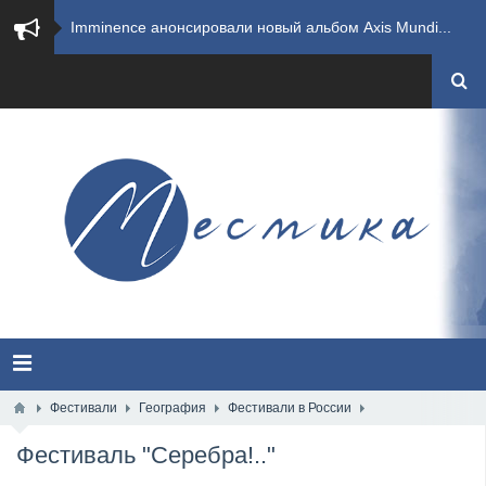
​Imminence анонсировали новый альбом Axis Mundi...
​Wacken Open Air 2026 полностью распродан
GHOST возвращаются на большие экраны с новым ко...
​Summer Breeze Open Air 2026 полностью переходи...
​Wacken Open Air 2026: открыт новый портал Cash...
ANTHRAX представили новый сингл и видеоклип «Th...
Всероссийский рок-фестиваль HAMMER FEST впервые...
XANDRIA представили новый сингл под названием «...
Фестивали
География
Фестивали в России
Фестиваль "Серебра!.."
Wacken Open Air 2026 объявили последние одиннад...