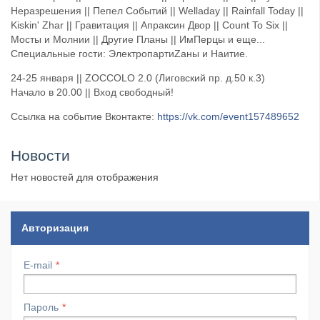
Неразрешения || Пепел Событий || Welladay || Rainfall Today ||
Kiskin' Zhar || Гравитация || Апраксин Двор || Count To Six ||
Мосты и Молнии || Другие Планы || ИмПерцы и еще...
Специальные гости: ЭлектропартиZаны и Наитие.
24-25 января || ZOCCOLO 2.0 (Лиговский пр. д.50 к.3)
Начало в 20.00 || Вход свободный!
Ссылка на событие Вконтакте:
https://vk.com/event157489652
Новости
Нет новостей для отображения
Авторизация
E-mail
Пароль