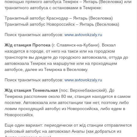
помощью прямого автобуса Темрюк – Янтарь (Веселовка) или
транзитного автобуса с остановками в Темрюке:
Транзитный автобус Краснодар – Янтарь (Веселовка)
Транзитный автобус Новороссийск – Янтарь (Веселовка)
Поиск транзитных автобусов:
www.avtovokzaly.ru
Ж/д станция Протока
(г. Славянск-на-Кубани). Вокзал
назодится в городе, от него на такси или на городском
транспорте вы доедете до городского автовокзала, оттуда до
автовокзала Темрюк на маршрутке или на проходящем
автобусе, далее из Темрюка в Веселовку.
Поиск транзитных автобусов:
www.avtovokzaly.ru
Ж/д станция Тоннельная
(пос. Верхнебаканский). До
Темрюка расстояние около 80 км, станция находится в самом
поселке. Автовокзала или автостанции там нет, поэтому либо
ловим проходящий автобус из Новороссийска, либо едем в
Новороссийск.
Еще один вариант: периодически от ж/д станции отправляется
рейсовый автобус на автовокзал Анапы (как добраться из