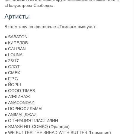
«Полуострова Свободы».
Артисты
В этом году на фестивале «Тамань» выступят:
● SABATON
● КИПЕЛОВ
● CALIBAN
● LOUNA
● 25/17
● СЛОТ
● СМЕХ
● F.P.G
● ЙОРШ
● GOOD TIMES
● АФФИНАЖ
● ANACONDAZ
● ПОРНОФИЛЬМЫ
● ANIMAL ДЖАZ
● ОПЕРАЦИЯ ПЛАСТИЛИН
● SMASH HIT COMBO (Франция)
● WE BUTTER THE BREAD WITH BUTTER (Германия)