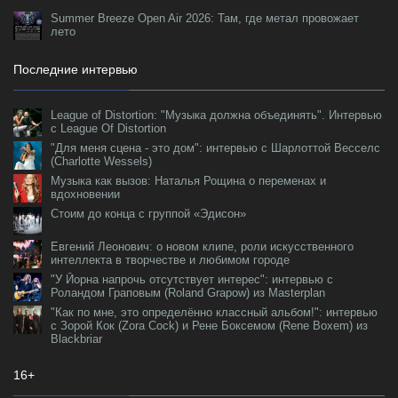
Summer Breeze Open Air 2026: Там, где метал провожает
лето
Последние интервью
League of Distortion: "Музыка должна объединять". Интервью
с League Of Distortion
"Для меня сцена - это дом": интервью с Шарлоттой Весселс
(Charlotte Wessels)
Музыка как вызов: Наталья Рощина о переменах и
вдохновении
Стоим до конца с группой «Эдисон»
Евгений Леонович: о новом клипе, роли искусственного
интеллекта в творчестве и любимом городе
"У Йорна напрочь отсутствует интерес": интервью с
Роландом Граповым (Roland Grapow) из Masterplan
"Как по мне, это определённо классный альбом!": интервью
с Зорой Кок (Zora Cock) и Рене Боксемом (Rene Boxem) из
Blackbriar
16+