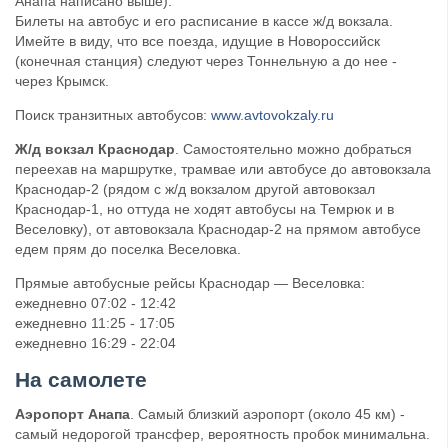
Анапа написано выше).
Билеты на автобус и его расписание в кассе ж/д вокзала.
Имейте в виду, что все поезда, идущие в Новороссийск
(конечная станция) следуют через Тоннельную а до нее -
через Крымск.
Поиск транзитных автобусов:
www.avtovokzaly.ru
Ж/д вокзал Краснодар
. Самостоятельно можно добраться
переехав на маршрутке, трамвае или автобусе до автовокзала
Краснодар-2 (рядом с ж/д вокзалом другой автовокзал
Краснодар-1, но оттуда не ходят автобусы на Темрюк и в
Веселовку), от автовокзала Краснодар-2 на прямом автобусе
едем прям до поселка Веселовка.
Прямые автобусные рейсы Краснодар — Веселовка:
ежедневно 07:02 - 12:42
ежедневно 11:25 - 17:05
ежедневно 16:29 - 22:04
На самолете
Аэропорт Анапа
. Самый близкий аэропорт (около 45 км) -
самый недорогой трансфер, вероятность пробок минимальна.