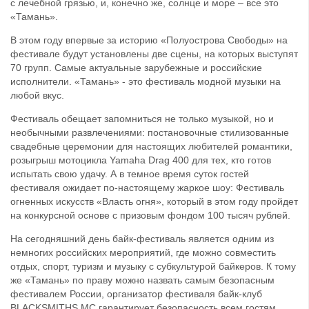
с лечебной грязью, и, конечно же, солнце и море – все это
«Тамань».
В этом году впервые за историю «Полуострова Свободы» на
фестивале будут установлены две сцены, на которых выступят
70 групп. Самые актуальные зарубежные и российские
исполнители. «Тамань» - это фестиваль модной музыки на
любой вкус.
Фестиваль обещает запомниться не только музыкой, но и
необычными развлечениями: постановочные стилизованные
свадебные церемонии для настоящих любителей романтики,
розыгрыш мотоцикла Yamaha Drag 400 для тех, кто готов
испытать свою удачу. А в темное время суток гостей
фестиваля ожидает по-настоящему жаркое шоу: Фестиваль
огненных искусств «Власть огня», который в этом году пройдет
на конкурсной основе с призовым фондом 100 тысяч рублей.
На сегодняшний день байк-фестиваль является одним из
немногих российских мероприятий, где можно совместить
отдых, спорт, туризм и музыку с субкультурой байкеров. К тому
же «Тамань» по праву можно назвать самым безопасным
фестивалем России, организатор фестиваля байк-клуб
BLACKSMITHS MC гарантирует безопасность всем гостям