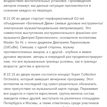
воздействию воспитательных установок. Произведения
авторов покажут, как данные ситуации преломляются в
сознании каждого из творящих.
В 21.00 во дворе стартует перформативный DJ-set
объединения «Богемный Движ» (живые духовые инструменты/
электронная музыка/танцевальная импровизация). Это
совместное выступление инструментального фанк/хип-хоп
музыканта Дмитрия Ермолинского, основателя коллектива
Master So Hi, с техно-диджеем Дмитрием Ларионовым
(2dCuBe). Смешав, с одной стороны, музыку
противоположных жанров, а с другой - клубное и живое
духовое звучание, авторы в очередной раз продемонстрируют
нам, что все музыкальные границы условны, как и границы
возраста: детства и зрелости.
В 22.15 во дворе музея состоится концерт Super Collection
Orchestra, который завершит вечернюю программу. Этот
коллектив за последний год сумел решительно обозначить
свое присутствие на музыкальной карте города. Переживая
все радости и горести взросления, группа меняла состав,
заводила новых друзей, выступала на различных площадках
Петербурга и Москвы, а также отметилась среди участников