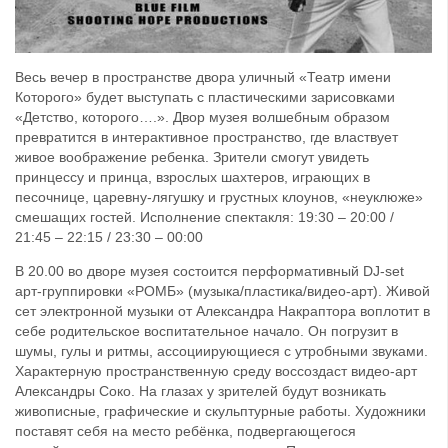
Весь вечер в пространстве двора уличный «Театр имени
Которого» будет выступать с пластическими зарисовками
«Детство, которого….». Двор музея волшебным образом
превратится в интерактивное пространство, где властвует
живое воображение ребенка. Зрители смогут увидеть
принцессу и принца, взрослых шахтеров, играющих в
песочнице, царевну-лягушку и грустных клоунов, «неуклюже»
смешащих гостей. Исполнение спектакля: 19:30 – 20:00 /
21:45 – 22:15 / 23:30 – 00:00
В 20.00 во дворе музея состоится перформативный DJ-set
арт-группировки «РОМБ» (музыка/пластика/видео-арт). Живой
сет электронной музыки от Александра Накраптора воплотит в
себе родительское воспитательное начало. Он погрузит в
шумы, гулы и ритмы, ассоциирующиеся с утробными звуками.
Характерную пространственную среду воссоздаст видео-арт
Александры Соко. На глазах у зрителей будут возникать
живописные, графические и скульптурные работы. Художники
поставят себя на место ребёнка, подвергающегося