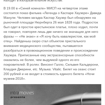
находит в изобразительном искусстве.
В 19.00 в «Синей комнате» МИСП на четвертом этаже
состоится показ фильма «Легенда о Каспаре Хаузере» Давида
Манули. Человек-загадка Каспар Хаузер был обнаружен на
рыночной площади Нюрнберга 26 мая 1828 года. Подросток
был одет в простое крестьянское платье, плохо ходил, почти
не говорил, повторяя лишь две ничего не значащие для него
фразы — «Не знаю» и «Я хочу быть кавалеристом, как мой
отец». Найденыш скоро стал объектом пристального
внимания медицинского сообщества, пытавшегося
разобраться в провокационном поведении и происхождении
Хаузера. Приписанные ему экстрасенсорные способности
оказались не более, чем выдумкой одного из его
покровителей. В ролях: Винсент Галло, Сильвия Кальдерони,
Клаудия Джерини, etc. Музыка: Vitalic. Билет на сеанс стоит
200 рублей и не входит в стоимость единого билета «Ночи
музеев-2018».