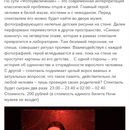
По сути «Фотоувеличение» – это современная интерпретация
классической проблемы отцов и детей. Главный герой -
человек в белой маске, костюме и с чемоданом. Перед
спектаклем его можно будет найти во дворе музея,
фотографирующего нелепые детские рисунки на стене. Далее
перформанс переместится в другое пространство, «Синюю
комнату» на четвертом этаже, которая в рамках спектакля
превратится в лабораторию. Там безликий персонаж, не
спеша, совершает ритуал проявки. Взаимодействуя с каждой
фотографией, герой вглядывается в нее, пока на стене не
проступят картины из его детства… С одной стороны – это
история об одиночестве и отчуждённости взрослого человека.
С другой – спектакль поднимает целый ворох важных и
актуальных вопросов: что такое память, действительно ли
любой человек – лишь проекция своих родителей? Спектакль
будет сыгран два раза: 23.00 – 23:40 и 02:00 – 02:40.
Стоимость: 200 рублей (в стоимость единого билета Ночи
музеев не входит)