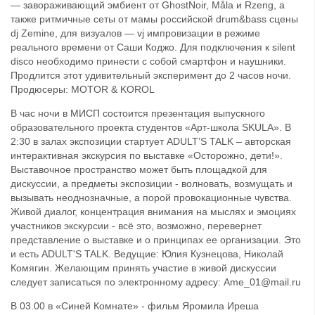
— завораживающий эмбиент от GhostNoir, Måla и Rzeng, а
также ритмичные сеты от мамы российской drum&bass сцены
dj Zemine, для визуалов — vj импровизации в режиме
реального времени от Саши Коджо. Для подключения к silent
disco необходимо принести с собой смартфон и наушники.
Продлится этот удивительный эксперимент до 2 часов ночи.
Продюсеры: MOTOR & KOROL
В час ночи в МИСП состоится презентация выпускного
образовательного проекта студентов «Арт-школа SKULA». В
2:30 в залах экспозиции стартует ADULT’S TALK – авторская
интерактивная экскурсия по выставке «Осторожно, дети!».
Выставочное пространство может быть площадкой для
дискуссии, а предметы экспозиции - волновать, возмущать и
вызывать неоднозначные, а порой провокационные чувства.
Живой диалог, концентрация внимания на мыслях и эмоциях
участников экскурсии - всё это, возможно, перевернет
представление о выставке и о принципах ее организации. Это
и есть ADULT'S TALK. Ведущие: Юлия Кузнецова, Николай
Комягин. Желающим принять участие в живой дискуссии
следует записаться по электронному адресу: Ame_01@mail.ru
В 03.00 в «Синей Комнате» - фильм Яромила Иреша