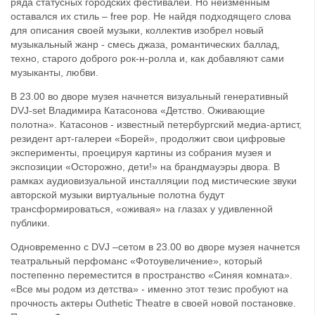
ряда статусных городских фестивалей. Но неизменным
оставался их стиль – free pop. Не найдя подходящего слова
для описания своей музыки, коллектив изобрел новый
музыкальный жанр - смесь джаза, романтических баллад,
техно, старого доброго рок-н-ролла и, как добавляют сами
музыканты, любви.
В 23.00 во дворе музея начнется визуальный генеративный
DVJ-set Владимира Катасонова «Детство. Оживающие
полотна». Катасонов - известный петербургский медиа-артист,
резидент арт-галереи «Борей», продолжит свои цифровые
эксперименты, проецируя картины из собрания музея и
экспозиции «Осторожно, дети!» на брандмауэры двора. В
рамках аудиовизуальной инсталляции под мистические звуки
авторской музыки виртуальные полотна будут
трансформироваться, «оживая» на глазах у удивленной
публики.
Одновременно с DVJ –сетом в 23.00 во дворе музея начнется
театральный перфоманс «Фотоувеличение», который
постепенно переместится в пространство «Синяя комната».
«Все мы родом из детства» - именно этот тезис пробуют на
прочность актеры Outhetic Theatre в своей новой постановке.