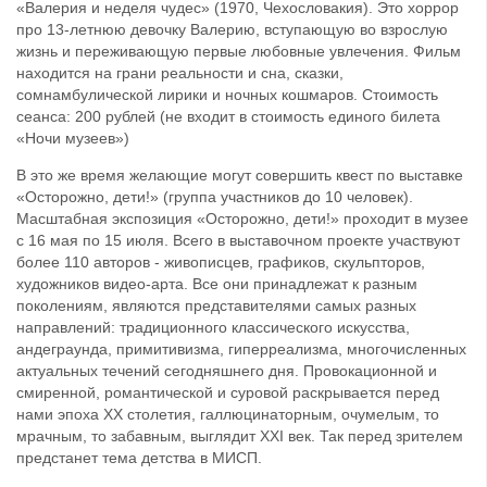
«Валерия и неделя чудес» (1970, Чехословакия). Это хоррор
про 13-летнюю девочку Валерию, вступающую во взрослую
жизнь и переживающую первые любовные увлечения. Фильм
находится на грани реальности и сна, сказки,
сомнамбулической лирики и ночных кошмаров. Стоимость
сеанса: 200 рублей (не входит в стоимость единого билета
«Ночи музеев»)
В это же время желающие могут совершить квест по выставке
«Осторожно, дети!» (группа участников до 10 человек).
Масштабная экспозиция «Осторожно, дети!» проходит в музее
с 16 мая по 15 июля. Всего в выставочном проекте участвуют
более 110 авторов - живописцев, графиков, скульпторов,
художников видео-арта. Все они принадлежат к разным
поколениям, являются представителями самых разных
направлений: традиционного классического искусства,
андеграунда, примитивизма, гиперреализма, многочисленных
актуальных течений сегодняшнего дня. Провокационной и
смиренной, романтической и суровой раскрывается перед
нами эпоха ХХ столетия, галлюцинаторным, очумелым, то
мрачным, то забавным, выглядит ХХI век. Так перед зрителем
предстанет тема детства в МИСП.