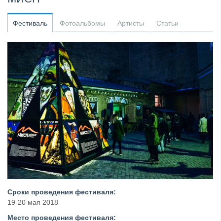
​Anthrax выпустили новый сингл и клип «Everybod...
Фестиваль
Фотоальбомы
Артисты
Статьи
Сроки проведения фестиваля:
19-20 мая 2018
Место проведения фестиваля: