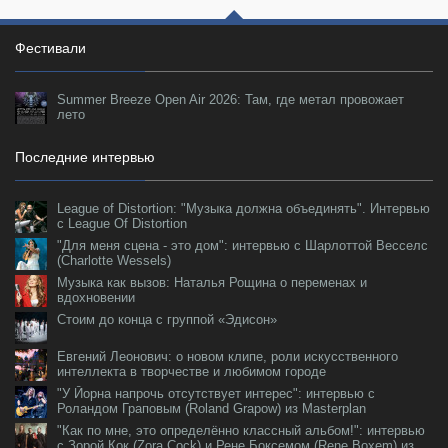
Фестивали
Summer Breeze Open Air 2026: Там, где метал провожает
лето
Последние интервью
League of Distortion: "Музыка должна объединять". Интервью
с League Of Distortion
"Для меня сцена - это дом": интервью с Шарлоттой Весселс
(Charlotte Wessels)
Музыка как вызов: Наталья Рощина о переменах и
вдохновении
Стоим до конца с группой «Эдисон»
Евгений Леонович: о новом клипе, роли искусственного
интеллекта в творчестве и любимом городе
"У Йорна напрочь отсутствует интерес": интервью с
Роландом Граповым (Roland Grapow) из Masterplan
"Как по мне, это определённо классный альбом!": интервью
с Зорой Кок (Zora Cock) и Рене Боксемом (Rene Boxem) из