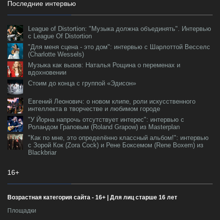
Последние интервью
League of Distortion: "Музыка должна объединять". Интервью
с League Of Distortion
"Для меня сцена - это дом": интервью с Шарлоттой Весселс
(Charlotte Wessels)
Музыка как вызов: Наталья Рощина о переменах и
вдохновении
Стоим до конца с группой «Эдисон»
Евгений Леонович: о новом клипе, роли искусственного
интеллекта в творчестве и любимом городе
"У Йорна напрочь отсутствует интерес": интервью с
Роландом Граповым (Roland Grapow) из Masterplan
"Как по мне, это определённо классный альбом!": интервью
с Зорой Кок (Zora Cock) и Рене Боксемом (Rene Boxem) из
Blackbriar
16+
Возрастная категория сайта - 16+ | Для лиц старше 16 лет
Площадки