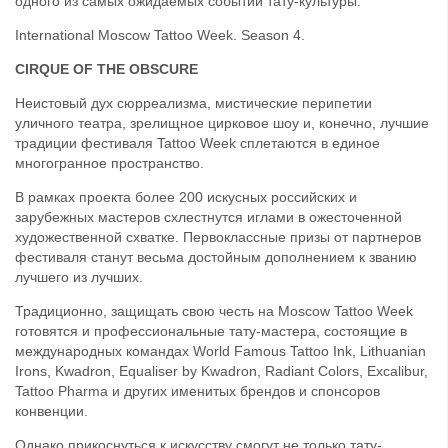
одного из самых ожидаемых событий тату-культуры:
International Moscow Tattoo Week. Season 4.
CIRQUE ОF THE OBSCURE
Неистовый дух сюрреализма, мистические перипетии
уличного театра, зрелищное цирковое шоу и, конечно, лучшие
традиции фестиваля Tattoo Week сплетаются в единое
многогранное пространство.
В рамках проекта более 200 искусных российских и
зарубежных мастеров схлестнутся иглами в ожесточенной
художественной схватке. Первоклассные призы от партнеров
фестиваля станут весьма достойным дополнением к званию
лучшего из лучших.
Традиционно, защищать свою честь на Moscow Tattoo Week
готовятся и профессиональные тату-мастера, состоящие в
международных командах World Famous Tattoo Ink, Lithuanian
Irons, Kwadron, Equaliser by Kwadron, Radiant Colors, Excalibur,
Tattoo Pharma и других именитых брендов и спонсоров
конвенции.
Однако прикоснуться к искусству смогут не только тату-