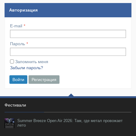
Авторизация
E-mail
Пароль
Запомнить меня
Забыли пароль?
Войти
Регистрация
Фестивали
Summer Breeze Open Air 2026: Там, где метал провожает
лето