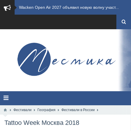
​Wacken Open Air 2027 объявил новую волну участ...
​Imminence анонсировали новый альбом Axis Mundi...
​Wacken Open Air 2026 полностью распродан
GHOST возвращаются на большие экраны с новым ко...
​Summer Breeze Open Air 2026 полностью переходи...
​Wacken Open Air 2026: открыт новый портал Cash...
ANTHRAX представили новый сингл и видеоклип «Th...
Всероссийский рок-фестиваль HAMMER FEST впервые...
Фестивали
География
Фестивали в России
Tattoo Week Москва 2018
XANDRIA представили новый сингл под названием «...