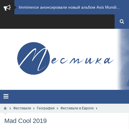
​Imminence анонсировали новый альбом Axis Mundi...
​Wacken Open Air 2026 полностью распродан
GHOST возвращаются на большие экраны с новым ко...
​Summer Breeze Open Air 2026 полностью переходи...
​Wacken Open Air 2026: открыт новый портал Cash...
ANTHRAX представили новый сингл и видеоклип «Th...
Всероссийский рок-фестиваль HAMMER FEST впервые...
XANDRIA представили новый сингл под названием «...
Фестивали
География
Фестивали в Европе
Mad Cool 2019
Wacken Open Air 2026 объявили последние одиннад...