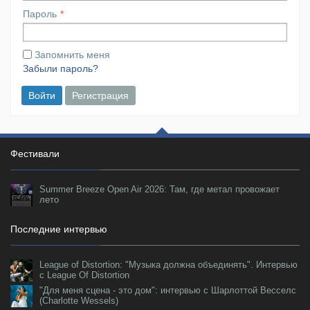
Пароль
Запомнить меня
Забыли пароль?
Войти
Регистрация
Фестивали
Summer Breeze Open Air 2026: Там, где метал провожает
лето
Последние интервью
League of Distortion: "Музыка должна объединять". Интервью
с League Of Distortion
"Для меня сцена - это дом": интервью с Шарлоттой Весселс
(Charlotte Wessels)