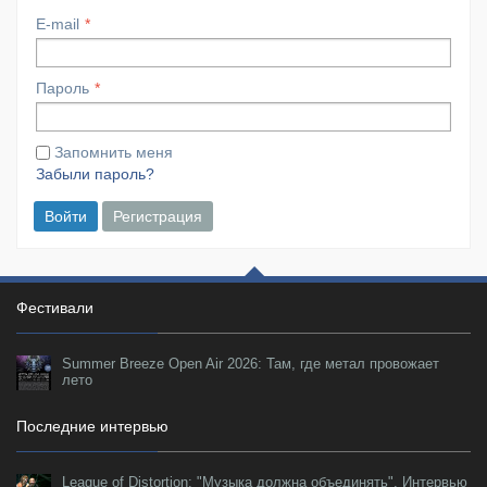
E-mail
Пароль
Запомнить меня
Забыли пароль?
Войти
Регистрация
Фестивали
Summer Breeze Open Air 2026: Там, где метал провожает
лето
Последние интервью
League of Distortion: "Музыка должна объединять". Интервью