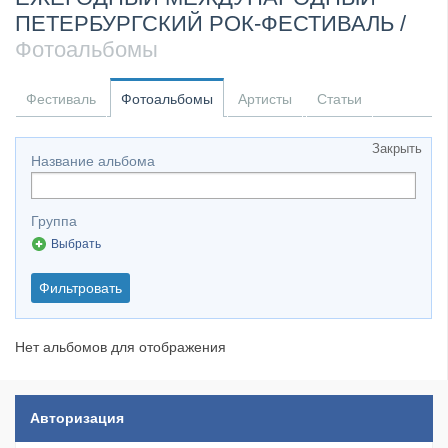
ПЕТЕРБУРГСКИЙ РОК-ФЕСТИВАЛЬ /
​Anthrax выпустили новый сингл и клип «Everybod...
Фотоальбомы
Фестиваль
Фотоальбомы
Артисты
Статьи
Закрыть
Название альбома
Группа
Выбрать
Фильтровать
Нет альбомов для отображения
Авторизация