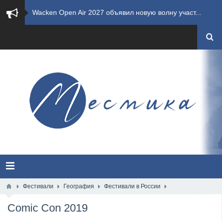
​Wacken Open Air 2027 объявил новую волну участ...
​Imminence анонсировали новый альбом Axis Mundi...
​Wacken Open Air 2026 полностью распродан
GHOST возвращаются на большие экраны с новым ко...
​Summer Breeze Open Air 2026 полностью переходи...
​Wacken Open Air 2026: открыт новый портал Cash...
ANTHRAX представили новый сингл и видеоклип «Th...
Всероссийский рок-фестиваль HAMMER FEST впервые...
Фестивали
География
Фестивали в России
Comic Con 2019
XANDRIA представили новый сингл под названием «...