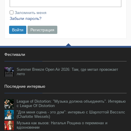
Запомнить меня
Забыли пароль?
Войти
Регистрация
Фестивали
Summer Breeze Open Air 2026: Там, где метал провожает
лето
Последние интервью
League of Distortion: "Музыка должна объединять". Интервью
с League Of Distortion
"Для меня сцена - это дом": интервью с Шарлоттой Весселс
(Charlotte Wessels)
Музыка как вызов: Наталья Рощина о переменах и
вдохновении