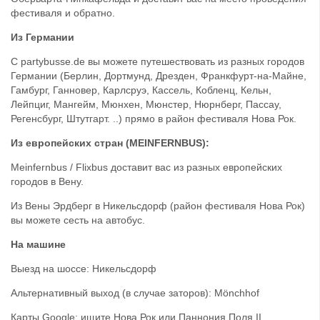
фестиваля и обратно.
Из Германии
С partybusse.de вы можете путешествовать из разных городов
Германии (Берлин, Дортмунд, Дрезден, Франкфурт-на-Майне,
Гамбург, Ганновер, Карлсруэ, Кассель, Кобленц, Кельн,
Лейпциг, Мангейм, Мюнхен, Мюнстер, Нюрнберг, Пассау,
Регенсбург, Штутгарт. ..) прямо в район фестиваля Нова Рок.
Из европейских стран (MEINFERNBUS):
Meinfernbus / Flixbus доставит вас из разных европейских
городов в Вену.
Из Вены Эрдберг в Никельсдорф (район фестиваля Нова Рок)
вы можете сесть на автобус.
На машине
Выезд на шоссе: Никельсдорф
Альтернативный выход (в случае заторов): Mönchhof
Карты Google: ищите Нова Рок или Паннония Поля II