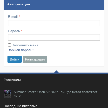
Авторизация
E-mail
Пароль
Запомнить меня
Забыли пароль?
Войти
Регистрация
Фестивали
Summer Breeze Open Air 2026: Там, где метал провожает
лето
Последние интервью