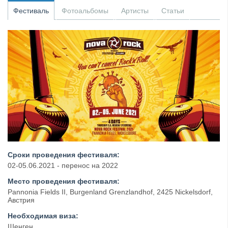
Фестиваль
Фотоальбомы
Артисты
Статьи
​Anthrax выпустили новый сингл и клип «Everybod...
Сроки проведения фестиваля:
02-05.06.2021 - перенос на 2022
Место проведения фестиваля:
Pannonia Fields II, Burgenland Grenzlandhof, 2425 Nickelsdorf,
Австрия
Необходимая виза:
Шенген