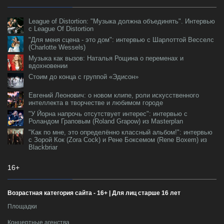
League of Distortion: "Музыка должна объединять". Интервью
с League Of Distortion
"Для меня сцена - это дом": интервью с Шарлоттой Весселс
(Charlotte Wessels)
Музыка как вызов: Наталья Рощина о переменах и
вдохновении
Стоим до конца с группой «Эдисон»
Евгений Леонович: о новом клипе, роли искусственного
интеллекта в творчестве и любимом городе
"У Йорна напрочь отсутствует интерес": интервью с
Роландом Граповым (Roland Grapow) из Masterplan
"Как по мне, это определённо классный альбом!": интервью
с Зорой Кок (Zora Cock) и Рене Боксемом (Rene Boxem) из
Blackbriar
16+
Возрастная категория сайта - 16+ | Для лиц старше 16 лет
Площадки
Концертные агенства