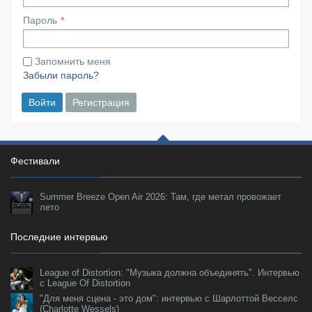
Пароль
Запомнить меня
Забыли пароль?
Войти
Регистрация
Фестивали
Summer Breeze Open Air 2026: Там, где метал провожает
лето
Последние интервью
League of Distortion: "Музыка должна объединять". Интервью
с League Of Distortion
"Для меня сцена - это дом": интервью с Шарлоттой Весселс
(Charlotte Wessels)