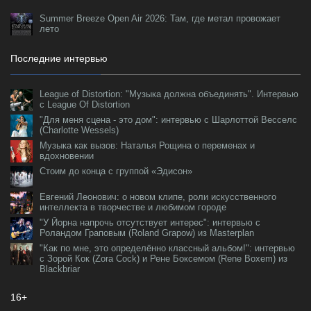
Summer Breeze Open Air 2026: Там, где метал провожает
лето
Последние интервью
League of Distortion: "Музыка должна объединять". Интервью
с League Of Distortion
"Для меня сцена - это дом": интервью с Шарлоттой Весселс
(Charlotte Wessels)
Музыка как вызов: Наталья Рощина о переменах и
вдохновении
Стоим до конца с группой «Эдисон»
Евгений Леонович: о новом клипе, роли искусственного
интеллекта в творчестве и любимом городе
"У Йорна напрочь отсутствует интерес": интервью с
Роландом Граповым (Roland Grapow) из Masterplan
"Как по мне, это определённо классный альбом!": интервью
с Зорой Кок (Zora Cock) и Рене Боксемом (Rene Boxem) из
Blackbriar
16+