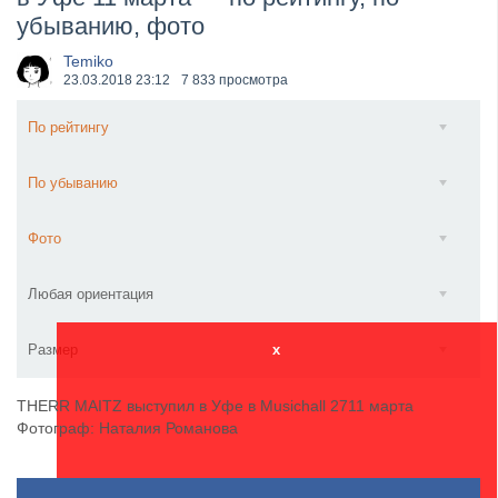
убыванию, фото
​Wacken Open Air 2027 объявил новую волну участ...
Temiko
23.03.2018
23:12
7 833 просмотра
По рейтингу
По убыванию
Фото
Любая ориентация
Размер
x
THERR MAITZ выступил в Уфе в Musichall 2711 марта
Фотограф: Наталия Романова