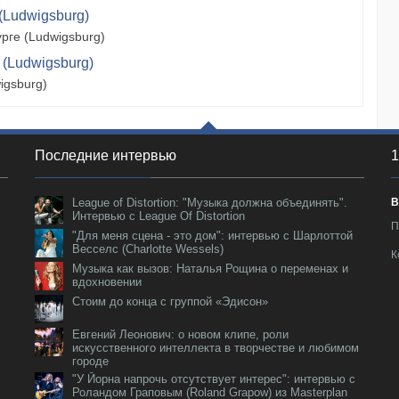
(Ludwigsburg)
рге (Ludwigsburg)
 (Ludwigsburg)
igsburg)
Последние интервью
1
League of Distortion: "Музыка должна объединять".
В
Интервью с League Of Distortion
П
"Для меня сцена - это дом": интервью с Шарлоттой
Весселс (Charlotte Wessels)
К
Музыка как вызов: Наталья Рощина о переменах и
вдохновении
Стоим до конца с группой «Эдисон»
Евгений Леонович: о новом клипе, роли
искусственного интеллекта в творчестве и любимом
городе
"У Йорна напрочь отсутствует интерес": интервью с
Роландом Граповым (Roland Grapow) из Masterplan