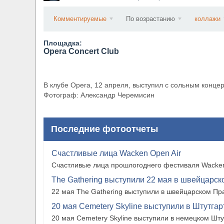
​Anthrax выпустили новый сингл и клип «Everybo
Комментируемые
По возрастанию
коллажи
Площадка:
Opera Concert Club
В клубе Opera, 12 апреля, выступил с сольным конце
Фотограф: Александр Черемисин
Последние фотоотчеты
Счастливые лица Wacken Open Air
Счастливые лица прошлогоднего фестиваля Wacken
The Gathering выступили 22 мая в швейцарско
22 мая The Gathering выступили в швейцарском Прат
20 мая Cemetery Skyline выступили в Штутгарте
20 мая Cemetery Skyline выступили в немецком Штутг