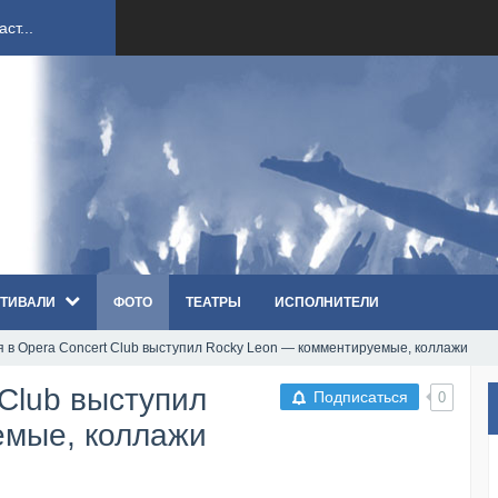
ст...
ndi...
вым ко...
оди...
ТИВАЛИ
ФОТО
ТЕАТРЫ
ИСПОЛНИТЕЛИ
sh...
я в Opera Concert Club выступил Rocky Leon — комментируемые, коллажи
п «Th...
 Club выступил
Подписаться
0
первые...
емые, коллажи
ем «...