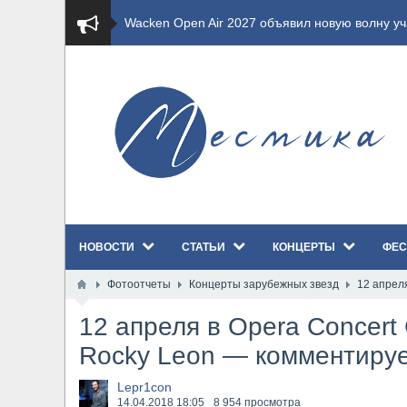
​Wacken Open Air 2027 объявил новую волну уча
​Imminence анонсировали новый альбом Axis Mu
​Wacken Open Air 2026 полностью распродан
GHOST возвращаются на большие экраны с но
​Summer Breeze Open Air 2026 полностью перех
НОВОСТИ
СТАТЬИ
КОНЦЕРТЫ
ФЕС
​Wacken Open Air 2026: открыт новый портал Ca
Фотоотчеты
Концерты зарубежных звезд
12 апрел
ANTHRAX представили новый сингл и видеокли
12 апреля в Opera Concert
Всероссийский рок-фестиваль HAMMER FEST в
Rocky Leon — комментиру
XANDRIA представили новый сингл под названи
Lepr1con
14.04.2018
18:05
8 954 просмотра