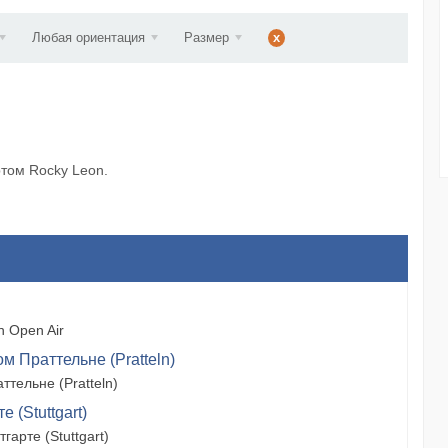
d...
Любая ориентация
Размер
x
ртом Rocky Leon.
 Open Air
м Праттельне (Pratteln)
тельне (Pratteln)
 (Stuttgart)
арте (Stuttgart)