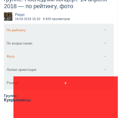
2018 — по рейтингу, фото
​Wacken Open Air 2027 объявил новую волну участ...
Peppi
18.04.2018
16:10
9 920 просмотров
По рейтингу
По возрастанию
Фото
Любая ориентация
Размер
x
Группа:
Кукрыниксы