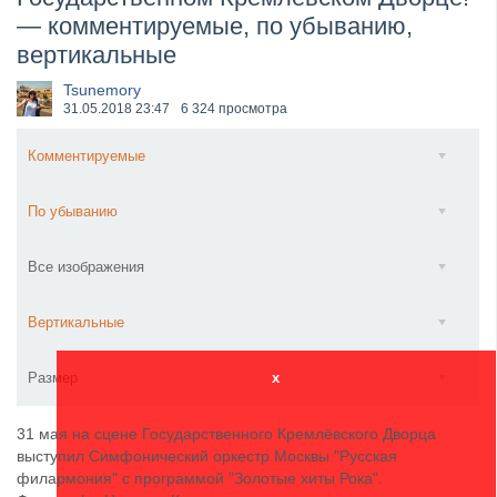
— комментируемые, по убыванию,
​Anthrax выпустили новый сингл и клип «Everybod...
вертикальные
Tsunemory
31.05.2018
23:47
6 324 просмотра
Комментируемые
По убыванию
Все изображения
Вертикальные
Размер
x
31 мая на сцене Государственного Кремлёвского Дворца
выступил Симфонический оркестр Москвы "Русская
филармония" с программой "Золотые хиты Рока".