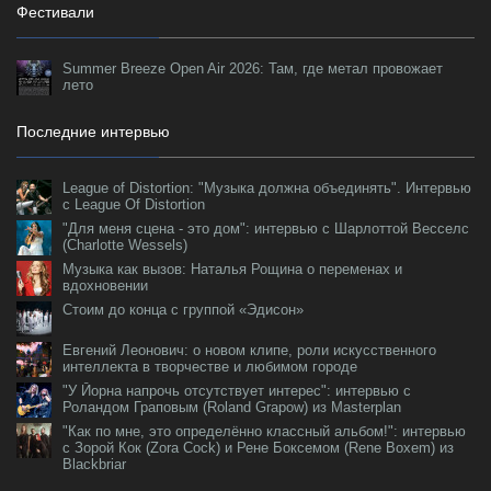
Фестивали
Summer Breeze Open Air 2026: Там, где метал провожает
лето
Последние интервью
League of Distortion: "Музыка должна объединять". Интервью
с League Of Distortion
"Для меня сцена - это дом": интервью с Шарлоттой Весселс
(Charlotte Wessels)
Музыка как вызов: Наталья Рощина о переменах и
вдохновении
Стоим до конца с группой «Эдисон»
Евгений Леонович: о новом клипе, роли искусственного
интеллекта в творчестве и любимом городе
"У Йорна напрочь отсутствует интерес": интервью с
Роландом Граповым (Roland Grapow) из Masterplan
"Как по мне, это определённо классный альбом!": интервью
с Зорой Кок (Zora Cock) и Рене Боксемом (Rene Boxem) из
Blackbriar