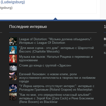
 (Ludwigsburg)
igsburg)
Последние интервью
1
League of Distortion: "Музыка должна объединять".
В
Интервью с League Of Distortion
П
"Для меня сцена - это дом": интервью с Шарлоттой
Весселс (Charlotte Wessels)
К
Музыка как вызов: Наталья Рощина о переменах и
вдохновении
Стоим до конца с группой «Эдисон»
Евгений Леонович: о новом клипе, роли
искусственного интеллекта в творчестве и любимом
городе
"У Йорна напрочь отсутствует интерес": интервью с
Роландом Граповым (Roland Grapow) из Masterplan
"Как по мне, это определённо классный альбом!":
интервью с Зорой Кок (Zora Cock) и Рене Боксемом
(Rene Boxem) из Blackbriar