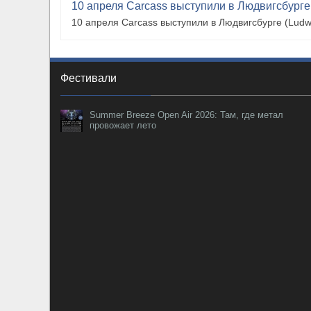
10 апреля Carcass выступили в Людвигсбурге
10 апреля Carcass выступили в Людвигсбурге (Ludw
Фестивали
Summer Breeze Open Air 2026: Там, где метал
провожает лето