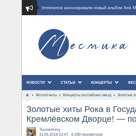
​Imminence анонсировали новый альбом Axis Mu
​Wacken Open Air 2026 полностью распродан
GHOST возвращаются на большие экраны с но
​Summer Breeze Open Air 2026 полностью перех
​Wacken Open Air 2026: открыт новый портал Ca
НОВОСТИ
СТАТЬИ
КОНЦЕРТЫ
ФЕС
ANTHRAX представили новый сингл и видеокли
Фотоотчеты
Концерты российских звезд
Золотые х
Всероссийский рок-фестиваль HAMMER FEST в
Золотые хиты Рока в Госу
XANDRIA представили новый сингл под названи
Кремлёвском Дворце! — по
Wacken Open Air 2026 объявили последние оди
Tsunemory
31.05.2018
23:47
6 289 просмотров