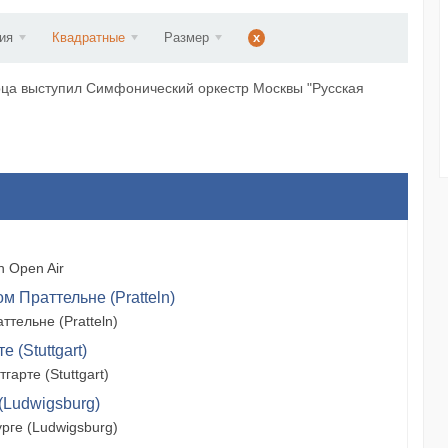
ст...
ия
Квадратные
Размер
x
рца выступил Симфонический оркестр Москвы "Русская
 Open Air
м Праттельне (Pratteln)
тельне (Pratteln)
 (Stuttgart)
арте (Stuttgart)
(Ludwigsburg)
рге (Ludwigsburg)