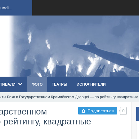
ndi...
вым ко...
оди...
sh...
ТИВАЛИ
ФОТО
ТЕАТРЫ
ИСПОЛНИТЕЛИ
п «Th...
иты Рока в Государственном Кремлёвском Дворце! — по рейтингу, квадратные
первые...
дарственном
Подписаться
0
ем «...
 рейтингу, квадратные
ннад...