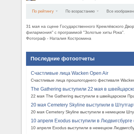
​Wacken Open Air 2027 объявил новую волну уча
По рейтингу
По возрастанию
Все изображен
31 мая на сцене Государственного Кремлёвского Дво
филармония" с программой "Золотые хиты Рока".
Фотограф - Наталия Костромина
Последние фотоотчеты
Счастливые лица Wacken Open Air
Счастливые лица прошлогоднего фестиваля Wacken
The Gathering выступили 22 мая в швейцарско
22 мая The Gathering выступили в швейцарском Прат
20 мая Cemetery Skyline выступили в Штутгарте
20 мая Cemetery Skyline выступили в немецком Штутг
10 апреля Exodus выступили в Людвигсбурге 
10 апреля Exodus выступили в немецком Людвигсбу