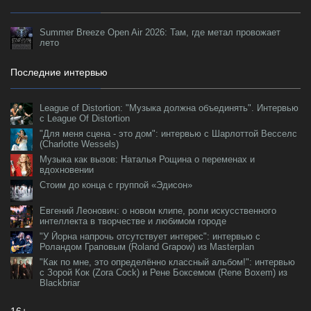
Summer Breeze Open Air 2026: Там, где метал провожает
лето
Последние интервью
League of Distortion: "Музыка должна объединять". Интервью
с League Of Distortion
"Для меня сцена - это дом": интервью с Шарлоттой Весселс
(Charlotte Wessels)
Музыка как вызов: Наталья Рощина о переменах и
вдохновении
Стоим до конца с группой «Эдисон»
Евгений Леонович: о новом клипе, роли искусственного
интеллекта в творчестве и любимом городе
"У Йорна напрочь отсутствует интерес": интервью с
Роландом Граповым (Roland Grapow) из Masterplan
"Как по мне, это определённо классный альбом!": интервью
с Зорой Кок (Zora Cock) и Рене Боксемом (Rene Boxem) из
Blackbriar