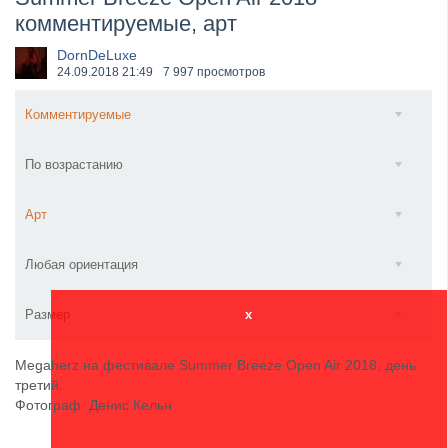
комментируемые, арт
​Anthrax выпустили новый сингл и клип «Everybod...
DornDeLuxe
24.09.2018
21:49
7 997 просмотров
Комментируемые
По возрастанию
Арт
Любая ориентация
Размер
x
Megaherz на фестивале Summer Breeze Open Air 2018, день
третий.
Фотограф: Денис Кельн