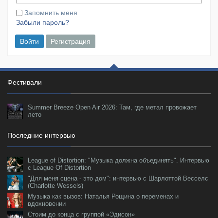
Запомнить меня
Забыли пароль?
Войти
Регистрация
Фестивали
Summer Breeze Open Air 2026: Там, где метал провожает
лето
Последние интервью
League of Distortion: "Музыка должна объединять". Интервью
с League Of Distortion
"Для меня сцена - это дом": интервью с Шарлоттой Весселс
(Charlotte Wessels)
Музыка как вызов: Наталья Рощина о переменах и
вдохновении
Стоим до конца с группой «Эдисон»