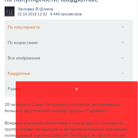
​Anthrax выпустили новый сингл и клип «Everybod...
Человек В Шляпе
22.10.2018
12:02
9 449 просмотров
По популярности
По возрастанию
Все изображения
Квадратные
Размер
x
20 октября в Санкт-Петербурге состоялся эксклюзивный,
большой акустический концерт группы «Гудтаймс».
Впервые в истории коллектива и только для 2-х концертов
группа готовит необычную и экспериментальную программу -
полноценный акустический сет. Это будут не просто «те же