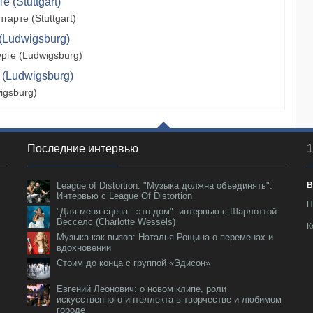
 (Stuttgart)
арте (Stuttgart)
(Ludwigsburg)
рге (Ludwigsburg)
 (Ludwigsburg)
igsburg)
Последние интервью
1
League of Distortion: "Музыка должна объединять".
В
Интервью с League Of Distortion
П
"Для меня сцена - это дом": интервью с Шарлоттой
Весселс (Charlotte Wessels)
К
Музыка как вызов: Наталья Рощина о переменах и
вдохновении
Стоим до конца с группой «Эдисон»
Евгений Леонович: о новом клипе, роли
искусственного интеллекта в творчестве и любимом
городе