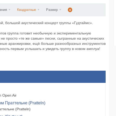
ст...
ения
Квадратные
Размер
x
ый, большой акустический концерт группы «Гудтаймс».
ертов группа готовит необычную и экспериментальную
 не просто «те же самые» песни, сыгранные на акустических
ычные аранжировки, ещё больше разнообразных инструментов
ность первым услышать и увидеть группу в новом амплуа!
 Open Air
м Праттельне (Pratteln)
тельне (Pratteln)