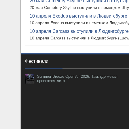
20 мая Cemetery Skyline выступили в Штутгарте
20 мая Cemetery Skyline выступили в немецком Штутг
10 апреля Exodus выступили в Людвигсбурге 
10 апреля Exodus выступили в немецком Людвигсбу
10 апреля Carcass выступили в Людвигсбурге
10 апреля Carcass выступили в Людвигсбурге (Ludw
Фестивали
Summer Breeze Open Air 2026: Там, где метал
провожает лето