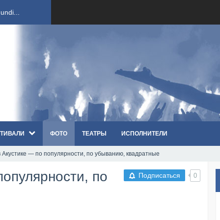
ndi...
вым ко...
оди...
sh...
ТИВАЛИ
ФОТО
ТЕАТРЫ
ИСПОЛНИТЕЛИ
п «Th...
в Акустике — по популярности, по убыванию, квадратные
первые...
популярности, по
Подписаться
0
ем «...
ннад...