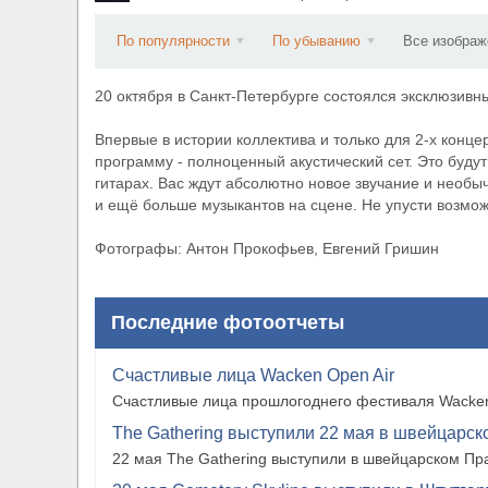
​Wacken Open Air 2027 объявил новую волну уча
По популярности
По убыванию
Все изображ
20 октября в Санкт-Петербурге состоялся эксклюзивн
Впервые в истории коллектива и только для 2-х конц
программу - полноценный акустический сет. Это будут
гитарах. Вас ждут абсолютно новое звучание и необ
и ещё больше музыкантов на сцене. Не упусти возмож
Фотографы: Антон Прокофьев, Евгений Гришин
Последние фотоотчеты
Счастливые лица Wacken Open Air
Счастливые лица прошлогоднего фестиваля Wacken
The Gathering выступили 22 мая в швейцарско
22 мая The Gathering выступили в швейцарском Прат