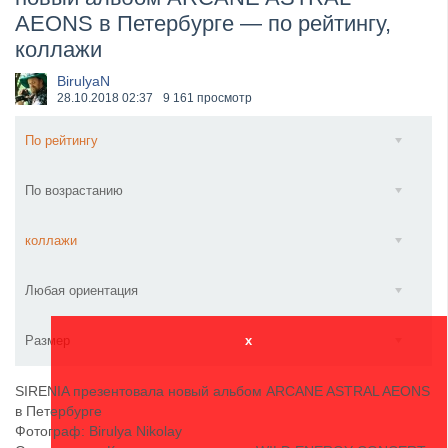
AEONS в Петербурге — по рейтингу,
XANDRIA представили новый сингл под названием «...
коллажи
BirulyaN
28.10.2018
02:37
9 161 просмотр
По рейтингу
По возрастанию
коллажи
Любая ориентация
Размер
x
SIRENIA презентовала новый альбом ARCANE ASTRAL AEONS
в Петербурге
Фотограф: Birulya Nikolay