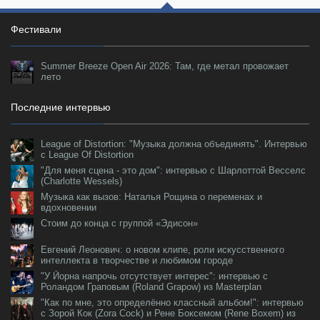
Фестивали
Summer Breeze Open Air 2026: Там, где метал провожает
лето
Последние интервью
League of Distortion: "Музыка должна объединять". Интервью
с League Of Distortion
"Для меня сцена - это дом": интервью с Шарлоттой Весселс
(Charlotte Wessels)
Музыка как вызов: Наталья Рощина о переменах и
вдохновении
Стоим до конца с группой «Эдисон»
Евгений Леонович: о новом клипе, роли искусственного
интеллекта в творчестве и любимом городе
"У Йорна напрочь отсутствует интерес": интервью с
Роландом Граповым (Roland Grapow) из Masterplan
"Как по мне, это определённо классный альбом!": интервью
с Зорой Кок (Zora Cock) и Рене Боксемом (Rene Boxem) из