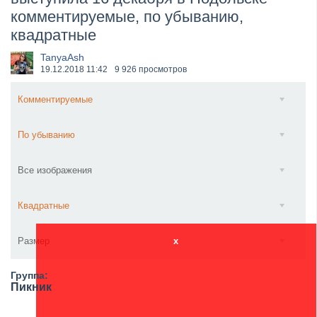
комментируемые, по убыванию,
​Wacken Open Air 2027 объявил новую волну участ...
квадратные
TanyaAsh
19.12.2018
11:42
9 926 просмотров
Комментируемые
По убыванию
Все изображения
Квадратные
Размер
x
Группа:
Пикник