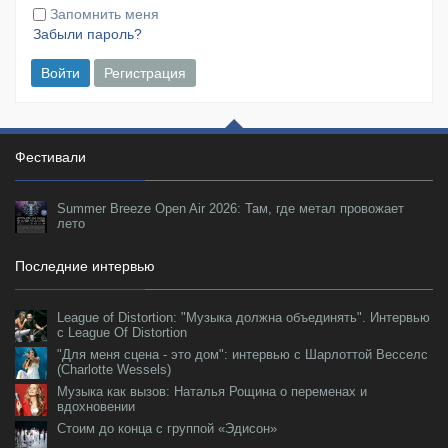
Запомнить меня
Забыли пароль?
Войти
Регистрация
Фестивали
Summer Breeze Open Air 2026: Там, где метал провожает
лето
Последние интервью
League of Distortion: "Музыка должна объединять". Интервью
с League Of Distortion
"Для меня сцена - это дом": интервью с Шарлоттой Весселс
(Charlotte Wessels)
Музыка как вызов: Наталья Рощина о переменах и
вдохновении
Стоим до конца с группой «Эдисон»