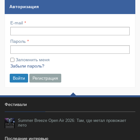
Авторизация
E-mail
Пароль
Запомнить меня
Забыли пароль?
Войти
Регистрация
Фестивали
Summer Breeze Open Air 2026: Там, где метал провожает
лето
Последние интервью