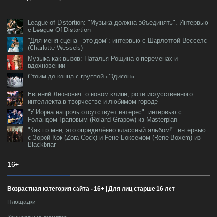
League of Distortion: "Музыка должна объединять". Интервью
с League Of Distortion
"Для меня сцена - это дом": интервью с Шарлоттой Весселс
(Charlotte Wessels)
Музыка как вызов: Наталья Рощина о переменах и
вдохновении
Стоим до конца с группой «Эдисон»
Евгений Леонович: о новом клипе, роли искусственного
интеллекта в творчестве и любимом городе
"У Йорна напрочь отсутствует интерес": интервью с
Роландом Граповым (Roland Grapow) из Masterplan
"Как по мне, это определённо классный альбом!": интервью
с Зорой Кок (Zora Cock) и Рене Боксемом (Rene Boxem) из
Blackbriar
16+
Возрастная категория сайта - 16+ | Для лиц старше 16 лет
Площадки