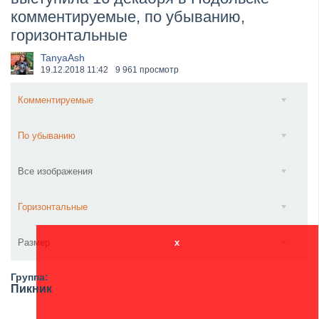
комментируемые, по убыванию,
​Anthrax выпустили новый сингл и клип «Everybod...
горизонтальные
TanyaAsh
19.12.2018
11:42
9 961 просмотр
Комментируемые
По убыванию
Все изображения
Горизонтальные
Размер
x
Группа:
Пикник