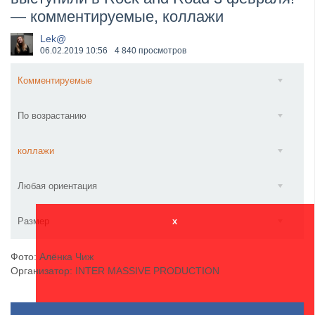
— комментируемые, коллажи
​Wacken Open Air 2027 объявил новую волну участ...
Lek@
06.02.2019
10:56
4 840 просмотров
Комментируемые
По возрастанию
коллажи
Любая ориентация
Размер
x
Фото: Алёнка Чиж
Организатор: INTER MASSIVE PRODUCTION