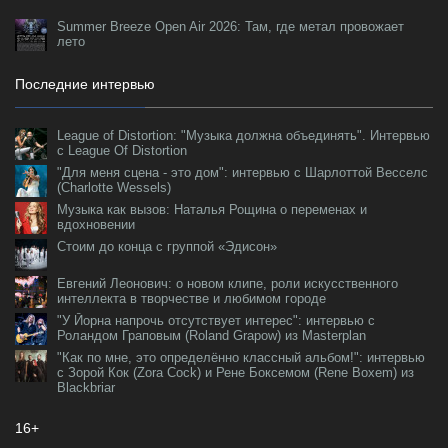
Summer Breeze Open Air 2026: Там, где метал провожает
лето
Последние интервью
League of Distortion: "Музыка должна объединять". Интервью
с League Of Distortion
"Для меня сцена - это дом": интервью с Шарлоттой Весселс
(Charlotte Wessels)
Музыка как вызов: Наталья Рощина о переменах и
вдохновении
Стоим до конца с группой «Эдисон»
Евгений Леонович: о новом клипе, роли искусственного
интеллекта в творчестве и любимом городе
"У Йорна напрочь отсутствует интерес": интервью с
Роландом Граповым (Roland Grapow) из Masterplan
"Как по мне, это определённо классный альбом!": интервью
с Зорой Кок (Zora Cock) и Рене Боксемом (Rene Boxem) из
Blackbriar
16+