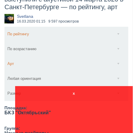
Санкт-Петербурге — по рейтингу, арт
​Wacken Open Air 2027 объявил новую волну участ...
Svetlana
16.03.2020
01:15
9 597 просмотров
По рейтингу
По возрастанию
Арт
Любая ориентация
Размер
x
Площадка:
БКЗ "Октябрьский"
Группа: