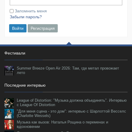
Запомнить меня
Забыли пароль?
Войти
Регистрация
Фестивали
Summer Breeze Open Air 2026: Там, где метал провожает
лето
Последние интервью
League of Distortion: "Музыка должна объединять". Интервью
с League Of Distortion
"Для меня сцена - это дом": интервью с Шарлоттой Весселс
(Charlotte Wessels)
Музыка как вызов: Наталья Рощина о переменах и
вдохновении