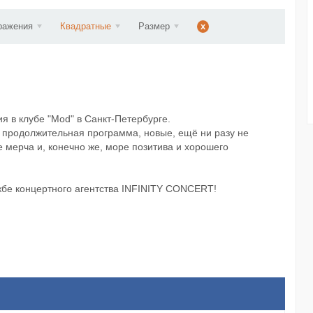
ст...
ражения
Квадратные
Размер
x
я в клубе "Mod" в Санкт-Петербурге.
и продолжительная программа, новые, ещё ни разу не
е мерча и, конечно же, море позитива и хорошего
бе концертного агентства ​INFINITY CONCERT!