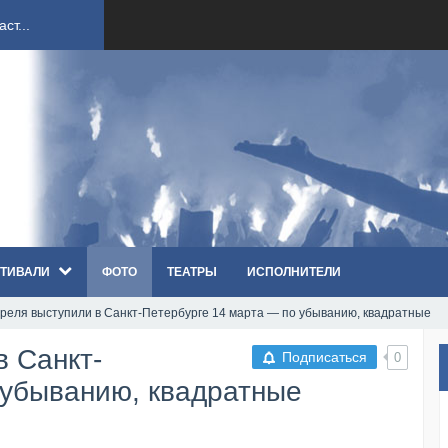
ndi...
вым ко...
оди...
sh...
ТИВАЛИ
ФОТО
ТЕАТРЫ
ИСПОЛНИТЕЛИ
п «Th...
реля выступили в Санкт-Петербурге 14 марта — по убыванию, квадратные
первые...
в Санкт-
Подписаться
0
ем «...
 убыванию, квадратные
ннад...