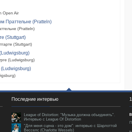
 Open Air
м Праттельне (Pratteln)
тельне (Pratteln)
 (Stuttgart)
арте (Stuttgart)
(Ludwigsburg)
рге (Ludwigsburg)
 (Ludwigsburg)
igsburg)
Последние интервью
1
League of Distortion: "Музыка должна объединять".
В
Интервью с League Of Distortion
П
"Для меня сцена - это дом": интервью с Шарлоттой
Весселс (Charlotte Wessels)