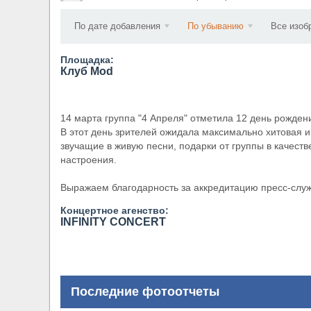
​Wacken Open Air 2027 объявил новую волну уча
По дате добавления
По убыванию
Все изоб
Площадка:
Клуб Mod
14 марта группа "4 Апреля" отметила 12 день рождени
В этот день зрителей ожидала максимально хитовая 
звучащие в живую песни, подарки от группы в качеств
настроения.
Выражаем благодарность за аккредитацию пресс-служ
Концертное агенство:
​INFINITY CONCERT
Последние фотоотчеты