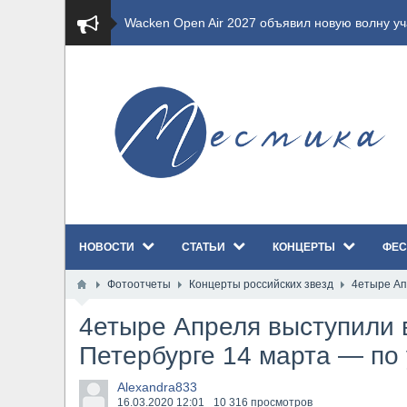
​Imminence анонсировали новый альбом Axis Mu
​Wacken Open Air 2026 полностью распродан
GHOST возвращаются на большие экраны с но
​Summer Breeze Open Air 2026 полностью перех
​Wacken Open Air 2026: открыт новый портал Ca
НОВОСТИ
СТАТЬИ
КОНЦЕРТЫ
ФЕС
ANTHRAX представили новый сингл и видеокли
Фотоотчеты
Концерты российских звезд
4етыре Ап
Всероссийский рок-фестиваль HAMMER FEST в
4етыре Апреля выступили 
XANDRIA представили новый сингл под названи
Петербурге 14 марта — по
Wacken Open Air 2026 объявили последние оди
Alexandra833
16.03.2020
12:01
10 316 просмотров