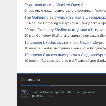
Счастливые лица Wacken Open Air
Счастливые лица прошлогоднего фестиваля Wacken
The Gathering выступили 22 мая в швейцарско
22 мая The Gathering выступили в швейцарском Прат
20 мая Cemetery Skyline выступили в Штутгарте
20 мая Cemetery Skyline выступили в немецком Штутг
10 апреля Exodus выступили в Людвигсбурге 
10 апреля Exodus выступили в немецком Людвигсбу
10 апреля Carcass выступили в Людвигсбурге
10 апреля Carcass выступили в Людвигсбурге (Ludw
Фестивали
Summer Breeze Open Air 2026: Там, где метал
провожает лето