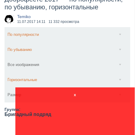
по убыванию, горизонтальные
​Wacken Open Air 2027 объявил новую волну участ...
Temiko
11.07.2017
14:11
11 332 просмотра
По популярности
По убыванию
Все изображения
Горизонтальные
Размер
x
Группа:
Бригадный подряд