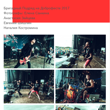
Бригадный Подряд на Доброфесте 2017
Фотографы: Елена Санкина
Анастасия Зайцева
Евгений Шишлин
Наталия Костромина