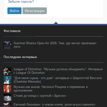
Забыли пароль?
Войти
Регистрация
Фестивали
Summer Breeze Open Air 2026: Там, где метал провожает
лето
Последние интервью
League of Distortion: "Музыка должна объединять". Интервью
с League Of Distortion
"Для меня сцена - это дом": интервью с Шарлоттой Весселс
(Charlotte Wessels)
Музыка как вызов: Наталья Рощина о переменах и
вдохновении
Стоим до конца с группой «Эдисон»
Евгений Леонович: о новом клипе, роли искусственного