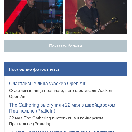
Показать больше
Последние фотоотчеты
Счастливые лица Wacken Open Air
Счастливые лица прошлогоднего фестиваля Wacken
Open Air
The Gathering выступили 22 мая в швейцарском
Праттельне (Pratteln)
22 мая The Gathering выступили в швейцарском
Праттельне (Pratteln)