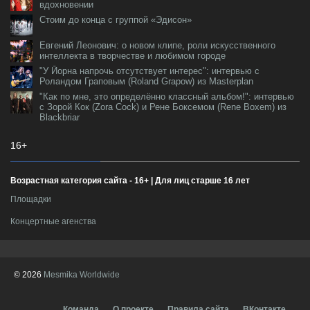
вдохновении
Стоим до конца с группой «Эдисон»
Евгений Леонович: о новом клипе, роли искусственного
интеллекта в творчестве и любимом городе
"У Йорна напрочь отсутствует интерес": интервью с
Роландом Граповым (Roland Grapow) из Masterplan
"Как по мне, это определённо классный альбом!": интервью
с Зорой Кок (Zora Cock) и Рене Боксемом (Rene Boxem) из
Blackbriar
16+
Возрастная категория сайта - 16+ | Для лиц старше 16 лет
Площадки
Концертные агенства
© 2026
Mesmika Worldwide
Команда
О проекте
Правила сайта
ВКонтакте