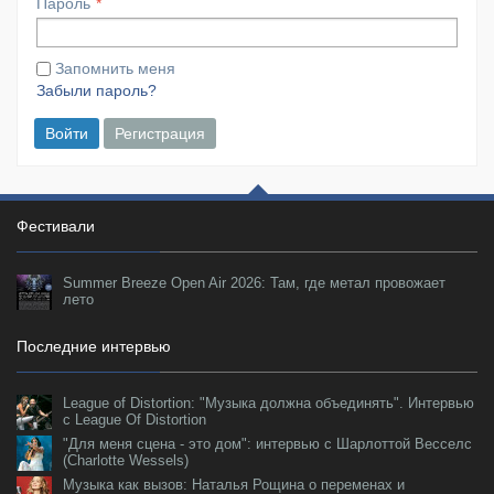
Пароль
Запомнить меня
Забыли пароль?
Войти
Регистрация
Фестивали
Summer Breeze Open Air 2026: Там, где метал провожает
лето
Последние интервью
League of Distortion: "Музыка должна объединять". Интервью
с League Of Distortion
"Для меня сцена - это дом": интервью с Шарлоттой Весселс
(Charlotte Wessels)
Музыка как вызов: Наталья Рощина о переменах и