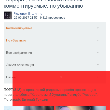
комментируемые, по убыванию
​Wacken Open Air 2027 объявил новую волну участ...
Человек В Шляпе
25.09.2017
21:57
9 816 просмотров
Комментируемые
По убыванию
Все изображения
Любая ориентация
Размер
x
ПОРТ(812), с превеликой радостью провёл презентацию
нового альбома "Королевы И Хулиганы" в клубе "Аврора".
Фотограф: Евгений Гришин