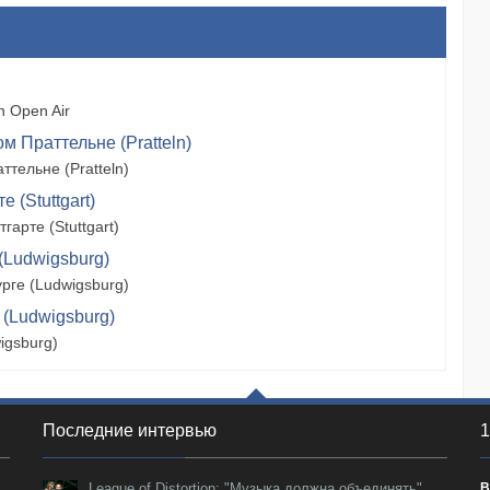
 Open Air
м Праттельне (Pratteln)
тельне (Pratteln)
 (Stuttgart)
арте (Stuttgart)
(Ludwigsburg)
рге (Ludwigsburg)
 (Ludwigsburg)
igsburg)
Последние интервью
1
League of Distortion: "Музыка должна объединять".
В