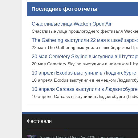
Последние фотоотчеты
Счастливые лица Wacken Open Air
Счастливые лица прошлогоднего фестиваля Wacken
The Gathering выступили 22 мая в швейцарско
22 мая The Gathering выступили в швейцарском Прат
20 мая Cemetery Skyline выступили в Штутгарте
20 мая Cemetery Skyline выступили в немецком Штутг
10 апреля Exodus выступили в Людвигсбурге 
10 апреля Exodus выступили в немецком Людвигсбу
10 апреля Carcass выступили в Людвигсбурге
10 апреля Carcass выступили в Людвигсбурге (Ludw
Фестивали
Summer Breeze Open Air 2026: Там, где метал