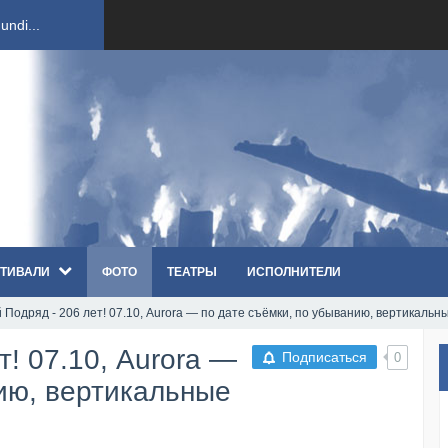
ndi...
вым ко...
оди...
sh...
ТИВАЛИ
ФОТО
ТЕАТРЫ
ИСПОЛНИТЕЛИ
п «Th...
Подряд - 206 лет! 07.10, Aurora — по дате съёмки, по убыванию, вертикальн
первые...
т! 07.10, Aurora —
Подписаться
0
ем «...
ию, вертикальные
ннад...