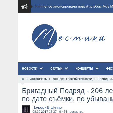
​Imminence анонсировали новый альбом Axis Mu
​Wacken Open Air 2026 полностью распродан
GHOST возвращаются на большие экраны с но
​Summer Breeze Open Air 2026 полностью перех
​Wacken Open Air 2026: открыт новый портал Ca
НОВОСТИ
СТАТЬИ
КОНЦЕРТЫ
ФЕС
ANTHRAX представили новый сингл и видеокли
Фотоотчеты
Концерты российских звезд
Бригадный 
Всероссийский рок-фестиваль HAMMER FEST в
Бригадный Подряд - 206 ле
XANDRIA представили новый сингл под названи
по дате съёмки, по убыван
Wacken Open Air 2026 объявили последние оди
Человек В Шляпе
08.10.2017
18:37
9 454 просмотра