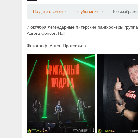
​Wacken Open Air 2027 объявил новую волну уча
По дате съёмки
По убыванию
Все изображе
7 октября легендарные питерские панк-рокеры групп
Aurora Concert Hall.
Фотограф: Антон Прокофьев