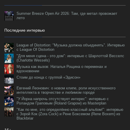
Summer Breeze Open Air 2026: Там, где метал провожает
лето
Последние интервью
League of Distortion: "Музыка должна объединять". Интервью
с League Of Distortion
"Для меня сцена - это дом": интервью с Шарлоттой Весселс
(Charlotte Wessels)
Музыка как вызов: Наталья Рощина о переменах и
вдохновении
Стоим до конца с группой «Эдисон»
Евгений Леонович: о новом клипе, роли искусственного
интеллекта в творчестве и любимом городе
"У Йорна напрочь отсутствует интерес": интервью с
Роландом Граповым (Roland Grapow) из Masterplan
"Как по мне, это определённо классный альбом!": интервью
с Зорой Кок (Zora Cock) и Рене Боксемом (Rene Boxem) из
Blackbriar
16+