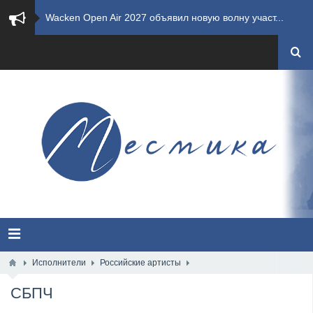
​Wacken Open Air 2027 объявил новую волну участ...
​Imminence анонсировали новый альбом Axis Mundi...
​Wacken Open Air 2026 полностью распродан
GHOST возвращаются на большие экраны с новым ко...
​Summer Breeze Open Air 2026 полностью переходи...
​Wacken Open Air 2026: открыт новый портал Cash...
ANTHRAX представили новый сингл и видеоклип «Th...
Всероссийский рок-фестиваль HAMMER FEST впервые...
Исполнители
Российские артисты
СБПЧ
XANDRIA представили новый сингл под названием «...