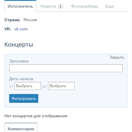
Исполнитель
Новости
Фотоальбомы
Еще
1
​Anthrax выпустили новый сингл и клип «Everybod...
Страна:
Россия
VK:
vk.com
Концерты
Закрыть
Заголовок
Дата начала
от
до
Фильтровать
Нет концертов для отображения
Комментарии