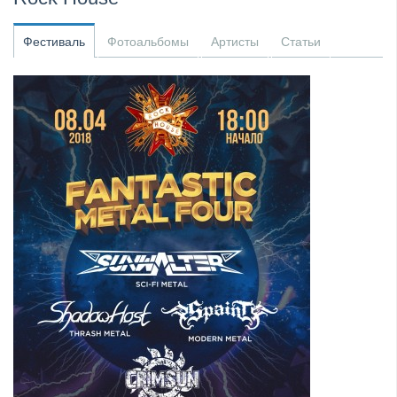
​Anthrax выпустили новый сингл и клип «Everybod...
Фестиваль
Фотоальбомы
Артисты
Статьи