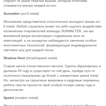
откроют те грани тяжелой музыки, которые отчетливо
отзываются внутри каждой из них:
Sunwalter
(sci-fi metal)
Московские представители относительно молодого жанра sci-
fi metal. Любой слушатель может на себе ощутить воздействие
космических покровителей команды SUNWALTER, так как
внеземной разум контролирует содержание всех их
композиций, а на концертах наблюдается свечение особых
инопланетных технологий, формирующее индивидуальное
световое шоу для каждой песни.
Shadow Host
(thrash\speed metal)
Старая школа отечественного метала. Группа образовалась в
далеком 93 году и существует по сей день, пройдя путь от
поэтичного heavy\power до thrash с элементами speed metal.
Но, несмотря на серьезные жанровые и кадровые перемены,
ребята смогли пронести свой особый почерк сквозь года и
десятилетия.
Spaint
(modern metal)
Яркие представители первой волны modern metal в России,