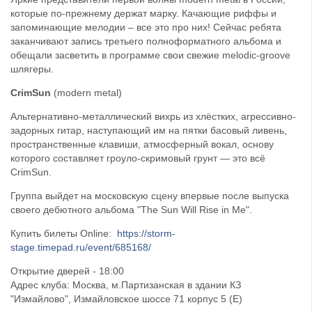
которые по-прежнему держат марку. Качающие риффы и
запоминающие мелодии – все это про них! Сейчас ребята
заканчивают запись третьего полноформатного альбома и
обещали засветить в программе свои свежие melodic-groove
шлягеры.
CrimSun
(modern metal)
Альтернативно-металлический вихрь из хлёстких, агрессивно-
задорных гитар, наступающий им на пятки басовый ливень,
пространственные клавиши, атмосферный вокал, основу
которого составляет гроуло-скримовый грунт — это всё
CrimSun.
Группа выйдет на московскую сцену впервые после выпуска
своего дебютного альбома "The Sun Will Rise in Me".
Купить билеты Online:
https://storm-
stage.timepad.ru/event/685168/
Открытие дверей - 18:00
Адрес клуба: Москва, м.Партизанская в здании КЗ
"Измайлово", Измайловское шоссе 71 корпус 5 (Е)