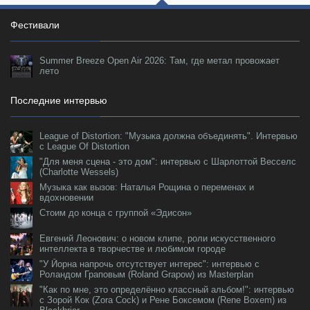
Фестивали
Summer Breeze Open Air 2026: Там, где метал провожает
лето
Последние интервью
League of Distortion: "Музыка должна объединять". Интервью
с League Of Distortion
"Для меня сцена - это дом": интервью с Шарлоттой Весселс
(Charlotte Wessels)
Музыка как вызов: Наталья Рощина о переменах и
вдохновении
Стоим до конца с группой «Эдисон»
Евгений Леонович: о новом клипе, роли искусственного
интеллекта в творчестве и любимом городе
"У Йорна напрочь отсутствует интерес": интервью с
Роландом Граповым (Roland Grapow) из Masterplan
"Как по мне, это определённо классный альбом!": интервью
с Зорой Кок (Zora Cock) и Рене Боксемом (Rene Boxem) из