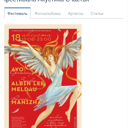
​Anthrax выпустили новый сингл и клип «Everybod...
Фестиваль
Фотоальбомы
Артисты
Статьи