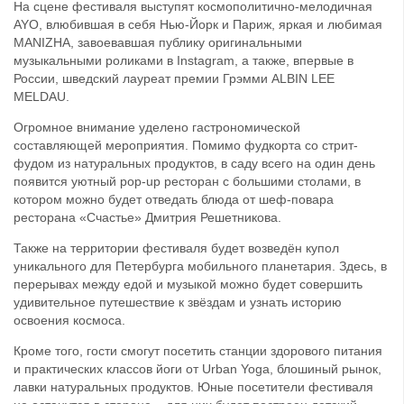
На сцене фестиваля выступят космополитично-мелодичная
AYO, влюбившая в себя Нью-Йорк и Париж, яркая и любимая
MANIZHA, завоевавшая публику оригинальными
музыкальными роликами в Instagram, а также, впервые в
России, шведский лауреат премии Грэмми ALBIN LEE
MELDAU.
Огромное внимание уделено гастрономической
составляющей мероприятия. Помимо фудкорта со стрит-
фудом из натуральных продуктов, в саду всего на один день
появится уютный pop-up ресторан с большими столами, в
котором можно будет отведать блюда от шеф-повара
ресторана «Счастье» Дмитрия Решетникова.
Также на территории фестиваля будет возведён купол
уникального для Петербурга мобильного планетария. Здесь, в
перерывах между едой и музыкой можно будет совершить
удивительное путешествие к звёздам и узнать историю
освоения космоса.
Кроме того, гости смогут посетить станции здорового питания
и практических классов йоги от Urban Yoga, блошиный рынок,
лавки натуральных продуктов. Юные посетители фестиваля