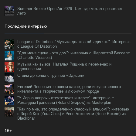
Summer Breeze Open Air 2026: Там, где метал провожает
лето
Последние интервью
League of Distortion: "Музыка должна объединять". Интервью
с League Of Distortion
"Для меня сцена - это дом": интервью с Шарлоттой Весселс
(Charlotte Wessels)
Музыка как вызов: Наталья Рощина о переменах и
вдохновении
Стоим до конца с группой «Эдисон»
Евгений Леонович: о новом клипе, роли искусственного
интеллекта в творчестве и любимом городе
"У Йорна напрочь отсутствует интерес": интервью с
Роландом Граповым (Roland Grapow) из Masterplan
"Как по мне, это определённо классный альбом!": интервью
с Зорой Кок (Zora Cock) и Рене Боксемом (Rene Boxem) из
Blackbriar
16+