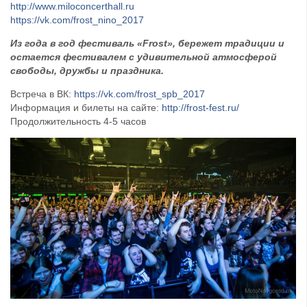
http://www.miloconcerthall.ru
https://vk.com/frost_nino_2017
Из года в год фестиваль «Frost», бережет традиции и
остается фестивалем с удивительной атмосферой
свободы, дружбы и праздника.
Встреча в ВК:
https://vk.com/frost_spb_2017
Информация и билеты на сайте:
http://frost-fest.ru/
Продолжительность 4-5 часов