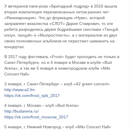
У ветеранов панк-рока «Бригадный подряд» в 2016 вышла
вторая компиляция перезаписанных хитов ранних лет
«Реинкарнация». Что до формации «Нуки», которой
заправляет вокалистка «СЛОТ» Дария Ставрович, то эти
ребята разродились двумя бодрейшими синглами «Танцуй,
клоун, танцуй» и «Мыпростоесть», а с материалом из двух
своих полновесных альбомов не перестают шаманить на
концертах.
В 2017 году фестиваль «Frost» будет проходить не только в
Санкт-Петербурге, но и 4 января в Москве в клубе «Bud
Arena», а так же 5 января в нижегородском клубе «Milo
Concert Hall».
3 января, г. Санкт-Петербург – клуб «А2 green concert»
http://www.a2.fm
https://vk.com/frost_spb_2017
4 января, г. Москва – клуб «Bud Arena»
http://budarena.ru/
https://vk.com/frost_moscow_2017
5 января, г. Нижний Новгород – клуб «Milo Concert Hall»