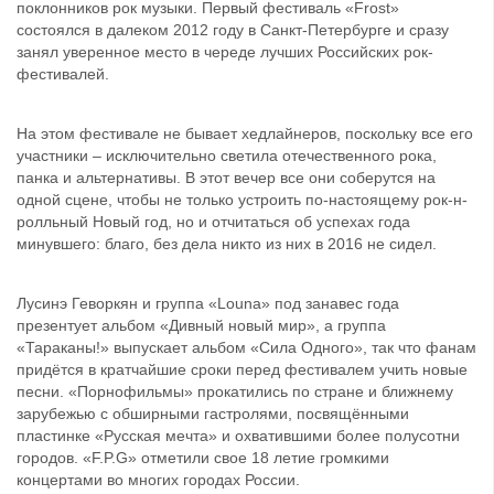
поклонников рок музыки. Первый фестиваль «Frost»
состоялся в далеком 2012 году в Санкт-Петербурге и сразу
занял уверенное место в череде лучших Российских рок-
фестивалей.
На этом фестивале не бывает хедлайнеров, поскольку все его
участники – исключительно светила отечественного рока,
панка и альтернативы. В этот вечер все они соберутся на
одной сцене, чтобы не только устроить по-настоящему рок-н-
ролльный Новый год, но и отчитаться об успехах года
минувшего: благо, без дела никто из них в 2016 не сидел.
Лусинэ Геворкян и группа «Louna» под занавес года
презентует альбом «Дивный новый мир», а группа
«Тараканы!» выпускает альбом «Сила Одного», так что фанам
придётся в кратчайшие сроки перед фестивалем учить новые
песни. «Порнофильмы» прокатились по стране и ближнему
зарубежью с обширными гастролями, посвящёнными
пластинке «Русская мечта» и охватившими более полусотни
городов. «F.P.G» отметили свое 18 летие громкими
концертами во многих городах России.