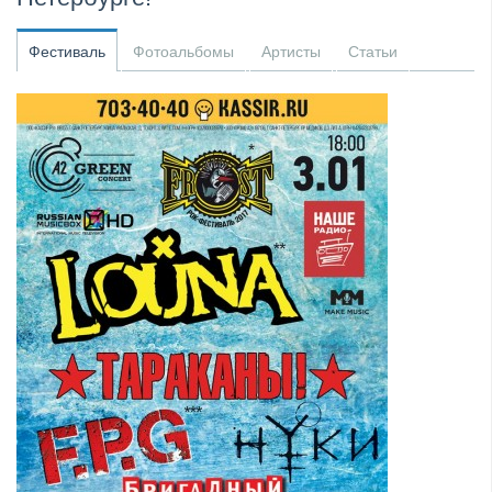
​Anthrax выпустили новый сингл и клип «Everybod...
Фестиваль
Фотоальбомы
Артисты
Статьи