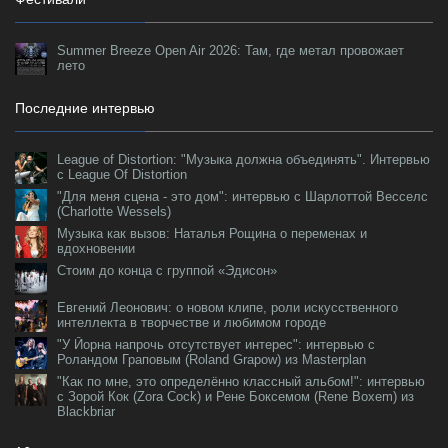
Summer Breeze Open Air 2026: Там, где метал провожает
лето
Последние интервью
League of Distortion: "Музыка должна объединять". Интервью
с League Of Distortion
"Для меня сцена - это дом": интервью с Шарлоттой Весселс
(Charlotte Wessels)
Музыка как вызов: Наталья Рощина о переменах и
вдохновении
Стоим до конца с группой «Эдисон»
Евгений Леонович: о новом клипе, роли искусственного
интеллекта в творчестве и любимом городе
"У Йорна напрочь отсутствует интерес": интервью с
Роландом Граповым (Roland Grapow) из Masterplan
"Как по мне, это определённо классный альбом!": интервью
с Зорой Кок (Zora Cock) и Рене Боксемом (Rene Boxem) из
Blackbriar