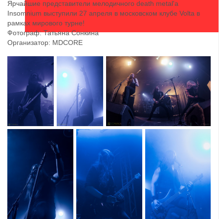
Ярчайшие представители мелодичного death metal'a
Insomnium выступили 27 апреля в московском клубе Volta в
рамках мирового турне!
Фотограф: Татьяна Сонкина
Организатор: MDCORE