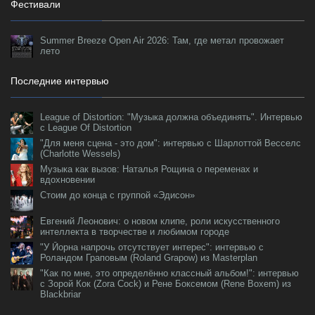
Фестивали
Summer Breeze Open Air 2026: Там, где метал провожает
лето
Последние интервью
League of Distortion: "Музыка должна объединять". Интервью
с League Of Distortion
"Для меня сцена - это дом": интервью с Шарлоттой Весселс
(Charlotte Wessels)
Музыка как вызов: Наталья Рощина о переменах и
вдохновении
Стоим до конца с группой «Эдисон»
Евгений Леонович: о новом клипе, роли искусственного
интеллекта в творчестве и любимом городе
"У Йорна напрочь отсутствует интерес": интервью с
Роландом Граповым (Roland Grapow) из Masterplan
"Как по мне, это определённо классный альбом!": интервью
с Зорой Кок (Zora Cock) и Рене Боксемом (Rene Boxem) из
Blackbriar