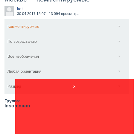
​Wacken Open Air 2027 объявил новую волну участ...
kat
30.04.2017
15:07
13 094 просмотра
Комментируемые
По возрастанию
Все изображения
Любая ориентация
Размер
x
Группа:
Insomnium